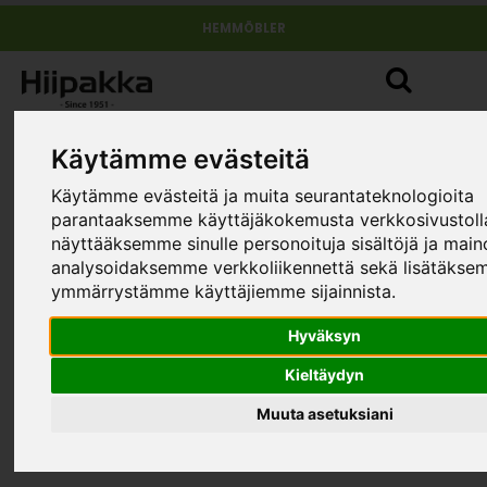
HEMMÖBLER
Käytämme evästeitä
Käytämme evästeitä ja muita seurantateknologioita
parantaaksemme käyttäjäkokemusta verkkosivustol
näyttääksemme sinulle personoituja sisältöjä ja main
analysoidaksemme verkkoliikennettä sekä lisätäks
ymmärrystämme käyttäjiemme sijainnista.
Hyväksyn
Kieltäydyn
Muuta asetuksiani