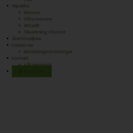
Hiipakka
Historia
Våra resurser
Aktuellt
Tillverkning i Finland
Återförsäljare
Ladda ner
Monteringsanvisningar
Kontakt
Vår personal
Framsida