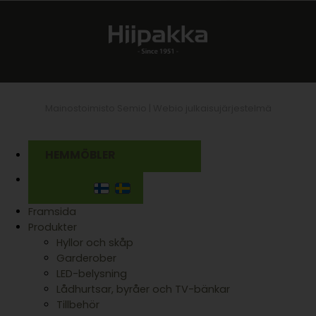
Mainostoimisto Semio |
Webio julkaisujärjestelmä
HEMMÖBLER
Framsida
Produkter
Hyllor och skåp
Garderober
LED-belysning
Lådhurtsar, byråer och TV-bänkar
Tillbehör