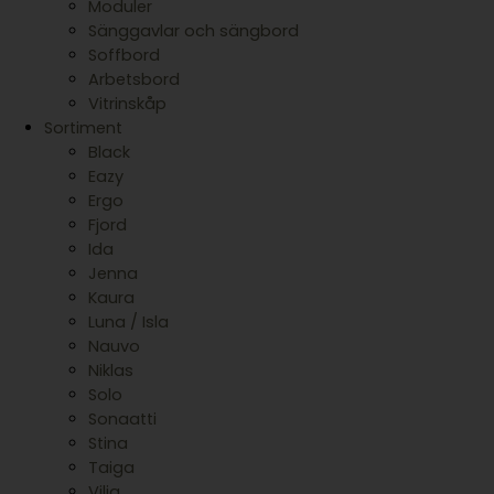
Moduler
Sänggavlar och sängbord
Soffbord
Arbetsbord
Vitrinskåp
Sortiment
Black
Eazy
Ergo
Fjord
Ida
Jenna
Kaura
Luna / Isla
Nauvo
Niklas
Solo
Sonaatti
Stina
Taiga
Vilja