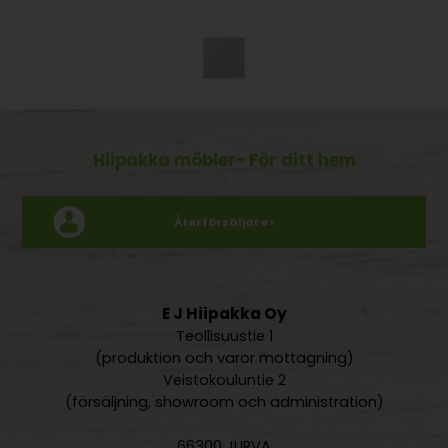
Hiipakka möbler
- För ditt hem
Återförsäljare ›
E J Hiipakka Oy
Teollisuustie 1
(produktion och varor mottagning)
Veistokouluntie 2
(försäljning, showroom och administration)
66300 JURVA