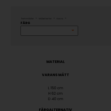
»
»
»
hemmöbler
Möbelserier
Kaura
FÄRG
MATERIAL
VARANS MÅTT
L 150 cm
H 62 cm
D 40 cm
FÄRGALTERNATIV