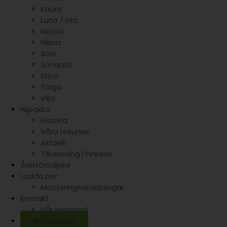
Kaura
Luna / Isla
Nauvo
Niklas
Solo
Sonaatti
Stina
Taiga
Vilja
Hiipakka
Historia
Våra resurser
Aktuellt
Tillverkning i Finland
Återförsäljare
Ladda ner
Monteringsanvisningar
Kontakt
Vår personal
Framsida