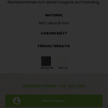
MATERIAL
VARANS MÅTT
FÄRGALTERNATIV
antracite
slät vit
Hiipakka möbler
- För ditt hem
Återförsäljare ›