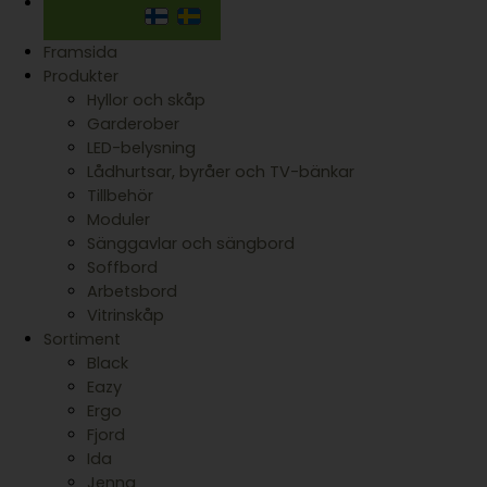
Framsida
Produkter
Hyllor och skåp
Garderober
LED-belysning
Lådhurtsar, byråer och TV-bänkar
Tillbehör
Moduler
Sänggavlar och sängbord
Soffbord
Arbetsbord
Vitrinskåp
Sortiment
Black
Eazy
Ergo
Fjord
Ida
Jenna