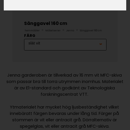
Sänggavel 160 cm
»
»
»
hemmöbler
Möbelserier
Jenna
Sänggavel 160 cm
FÄRG