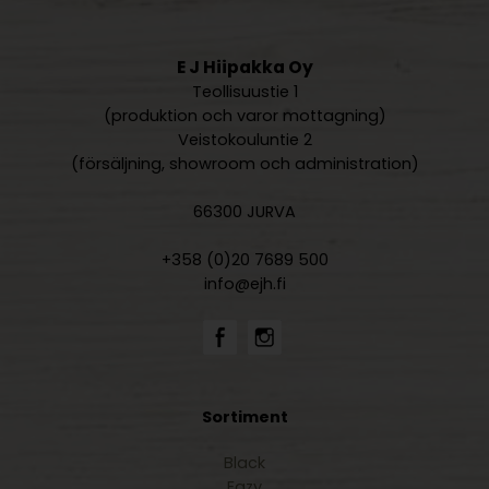
E J Hiipakka Oy
Teollisuustie 1
(produktion och varor mottagning)
Veistokouluntie 2
(försäljning, showroom och administration)
66300 JURVA
+358 (0)20 7689 500
info@ejh.fi
Sortiment
Black
Eazy