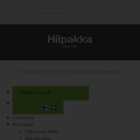
Mainostoimisto Semio |
Webio julkaisujärjestelmä
HEMMÖBLER
Framsida
Produkter
Hyllor och skåp
Garderober