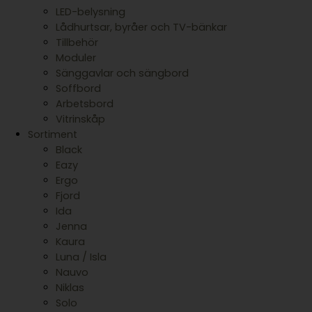
LED-belysning
Lådhurtsar, byråer och TV-bänkar
Tillbehör
Moduler
Sänggavlar och sängbord
Soffbord
Arbetsbord
Vitrinskåp
Sortiment
Black
Eazy
Ergo
Fjord
Ida
Jenna
Kaura
Luna / Isla
Nauvo
Niklas
Solo