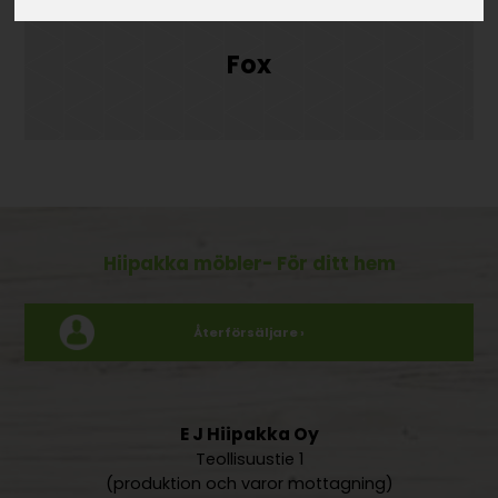
Fox
Hiipakka möbler
- För ditt hem
Återförsäljare ›
E J Hiipakka Oy
Teollisuustie 1
(produktion och varor mottagning)