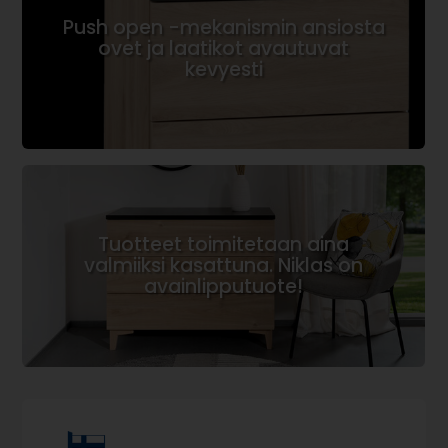
Push open -mekanismin ansiosta
ovet ja laatikot avautuvat
kevyesti
Tuotteet toimitetaan aina
valmiiksi kasattuna. Niklas on
avainlipputuote!