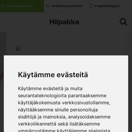
Kodinkalusteet
Teollisuustuotteet
Projektimyynti
Käytämme evästeitä
NIKLAS N8. KAAPPI
MATALA 100 CM
Käytämme evästeitä ja muita
SENKKIOVILLA
seurantateknologioita parantaaksemme
»
»
Kodin kalusteet
Huonekalumallistot
käyttäjäkokemusta verkkosivustollamme,
»
Niklas
Niklas N8. kaappi matala 100 cm
näyttääksemme sinulle personoituja
senkkiovilla
sisältöjä ja mainoksia, analysoidaksemme
KOKO
verkkoliikennettä sekä lisätäksemme
ymmärrystämme käyttäjiemme sijainnista.