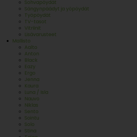
Sohvapöydät
Sängynpäädyt ja yöpöydät
Työpöydät
TV-tasot
Vitriinit
Lisävarusteet
Mallisto
Aalto
Anton
Black
Eazy
Ergo
Jenna
Kaura
Luna / Isla
Nauvo
Niklas
Sento
Sointu
Solo
Stina