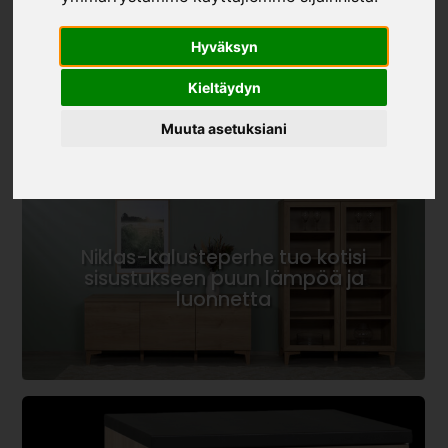
Hyväksyn
Kieltäydyn
Muuta asetuksiani
Niklas-kalusteperhe tuo kotisi
sisustukseen puun lämpöä ja
luonnetta