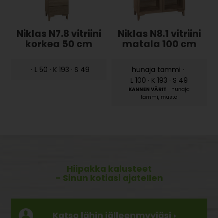
Niklas N7.8 vitriini
Niklas N8.1 vitriini
korkea 50 cm
matala 100 cm
·
L 50 · K 193 · S 49
hunaja tammi
·
L 100 · K 193 · S 49
hunaja
tammi, musta
Hiipakka kalusteet
- Sinun kotiasi ajatellen
Katso lähin jälleenmyyjäsi ›