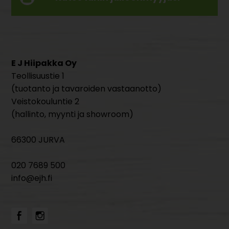
E J Hiipakka Oy
Teollisuustie 1
(tuotanto ja tavaroiden vastaanotto)
Veistokouluntie 2
(hallinto, myynti ja showroom)
66300 JURVA
020 7689 500
info@ejh.fi