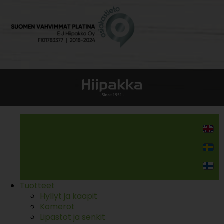
Kodin kalusteet
Tuotteet
Hyllyt ja kaapit
Komerot
Lipastot ja senkit