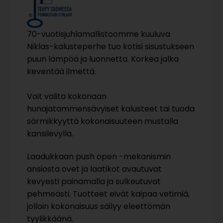
70-vuotisjuhlamallistoomme kuuluva
Niklas-kalusteperhe tuo kotisi sisustukseen
puun lämpöä ja luonnetta. Korkea jalka
keventää ilmettä.
Voit valita kokonaan
hunajatammensävyiset kalusteet tai tuoda
särmikkyyttä kokonaisuuteen mustalla
kansilevyllä.
Laadukkaan push open -mekanismin
ansiosta ovet ja laatikot avautuvat
kevyesti painamalla ja sulkeutuvat
pehmeästi. Tuotteet eivät kaipaa vetimiä,
jolloin kokonaisuus säilyy eleettömän
tyylikkäänä.