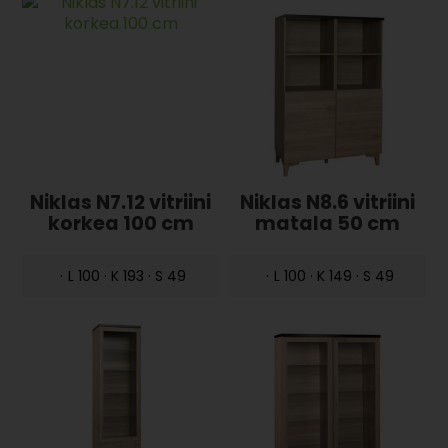
Niklas N7.12 vitriini
Niklas N8.6 vitriini
korkea 100 cm
matala 50 cm
·
L 100 · K 193 · S 49
·
L 100 · K 149 · S 49