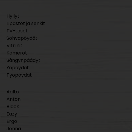
Hyllyt
Lipastot ja senkit
TV-tasot
Sohvapöydät
Vitriinit
Komerot
Sängynpäädyt
Yöpöydät
Työpöydät
Aalto
Anton
Black
Eazy
Ergo
Jenna