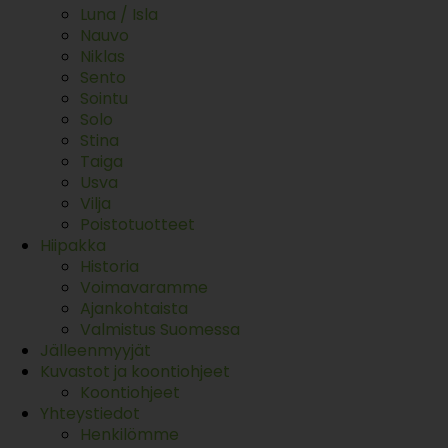
Luna / Isla
Nauvo
Niklas
Sento
Sointu
Solo
Stina
Taiga
Usva
Vilja
Poistotuotteet
Hiipakka
Historia
Voimavaramme
Ajankohtaista
Valmistus Suomessa
Jälleenmyyjät
Kuvastot ja koontiohjeet
Koontiohjeet
Yhteystiedot
Henkilömme