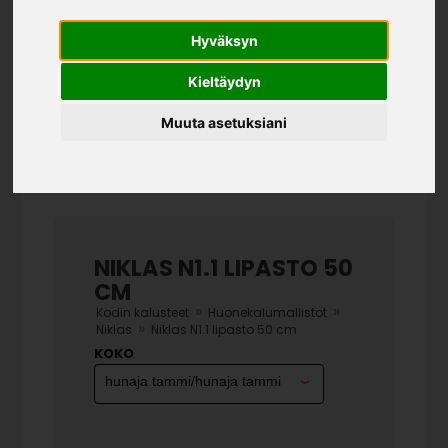
Hyväksyn
Kieltäydyn
Muuta asetuksiani
NIKLAS N1.1 LIPASTO 50
CM
»
»
Kodin kalusteet
Huonekalumallistot
»
Niklas
Niklas N1.1 lipasto 50 cm
KOKO