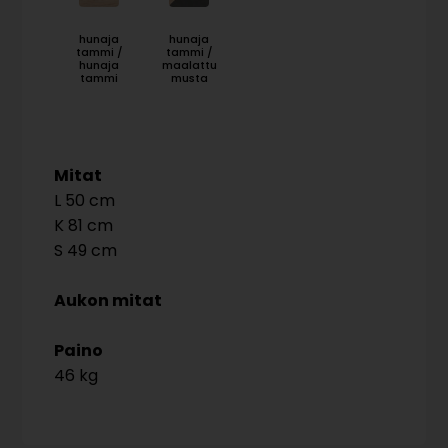
hunaja
hunaja
tammi /
tammi /
hunaja
maalattu
tammi
musta
Mitat
50
81
49
Aukon mitat
Paino
46 kg