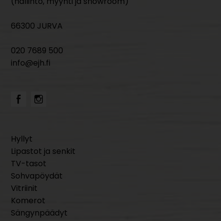
(hallinto, myynti ja showroom)
66300 JURVA
020 7689 500
info@ejh.fi
Hyllyt
Lipastot ja senkit
TV-tasot
Sohvapöydät
Vitriinit
Komerot
Sängynpäädyt