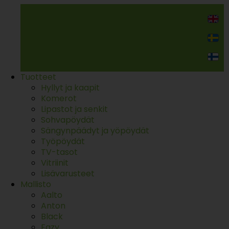
Kodin kalusteet
Tuotteet
Hyllyt ja kaapit
Komerot
Lipastot ja senkit
Sohvapöydät
Sängynpäädyt ja yöpöydät
Työpöydät
TV-tasot
Vitriinit
Lisävarusteet
Mallisto
Aalto
Anton
Black
Eazy