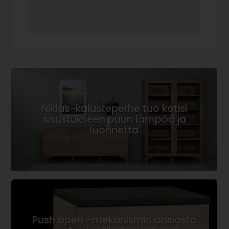
Niklas-kalusteperhe tuo kotisi
sisustukseen puun lämpöä ja
luonnetta
Push open -mekanismin ansiosta