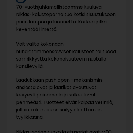
70-vuotisjuhlamallistoomme kuuluva
Niklas-kalusteperhe tuo kotisi sisustukseen
puun lämpöä ja luonnetta. Korkea jalka
keventää ilmettä.
Voit valita kokonaan
hunajatammensävyiset kalusteet tai tuoda
särmikkyyttä kokonaisuuteen mustalla
kansilevyllä.
Laadukkaan push open -mekanismin
ansiosta ovet ja laatikot avautuvat
kevyesti painamalla ja sulkeutuvat
pehmeästi. Tuotteet eivät kaipaa vetimiä,
jolloin kokonaisuus säilyy eleettömän
tyylikkäänä.
Niklas-sarjan runko ja etusarjat ovat MFC