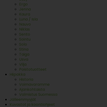
Ergo
Jenna
Kaura
Luna / Isla
Nauvo
Niklas
Sento
Sointu
Solo
Stina
Taiga
Usva
Vilja
Poistotuotteet
Hiipakka
Historia
Voimavaramme
Ajankohtaista
Valmistus Suomessa
Jälleenmyyjät
Kuvastot ja koontiohjeet