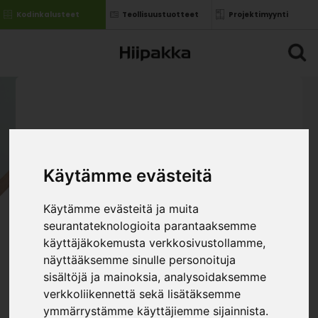
Kodinkalusteet
Teollisuustuotteet
Projektimyynti
Käytämme evästeitä
Käytämme evästeitä ja muita
seurantateknologioita parantaaksemme
käyttäjäkokemusta verkkosivustollamme,
näyttääksemme sinulle personoituja
sisältöjä ja mainoksia, analysoidaksemme
verkkoliikennettä sekä lisätäksemme
ymmärrystämme käyttäjiemme sijainnista.