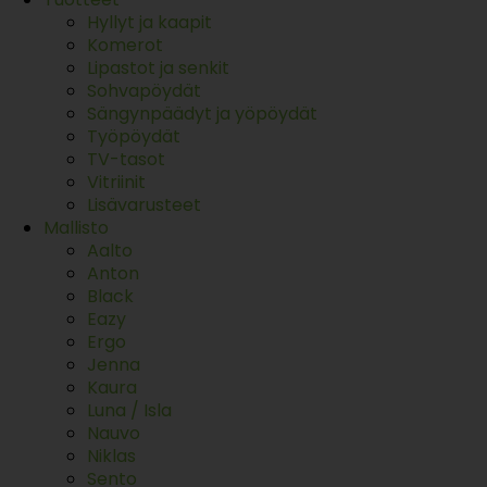
Hyllyt ja kaapit
Komerot
Lipastot ja senkit
Sohvapöydät
Sängynpäädyt ja yöpöydät
Työpöydät
TV-tasot
Vitriinit
Lisävarusteet
Mallisto
Aalto
Anton
Black
Eazy
Ergo
Jenna
Kaura
Luna / Isla
Nauvo
Niklas
Sento