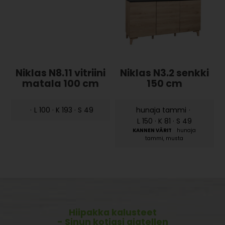
Niklas N8.11 vitriini
Niklas N3.2 senkki
matala 100 cm
150 cm
·
L 100 · K 193 · S 49
hunaja tammi
·
L 150 · K 81 · S 49
hunaja
tammi, musta
Hiipakka kalusteet
- Sinun kotiasi ajatellen