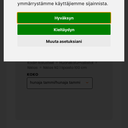
ymmärrystämme käyttäjiemme sijainnista.
Hyväksyn
Kieltäydyn
Muuta asetuksiani
NIKLAS N2.1 LIPASTO
100 CM
»
»
Kodin kalusteet
Huonekalumallistot
»
Niklas
Niklas N2.1 lipasto 100 cm
KOKO