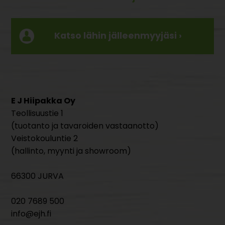
Katso lähin jälleenmyyjäsi ›
E J Hiipakka Oy
Teollisuustie 1
(tuotanto ja tavaroiden vastaanotto)
Veistokouluntie 2
(hallinto, myynti ja showroom)
66300 JURVA
020 7689 500
info@ejh.fi