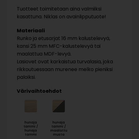
Tuotteet toimitetaan aina valmiiksi
kasattuna. Niklas on avainlipputuote!
Materiaali
Runko ja etusarjat 16 mm kalustelevyä,
kansi 25 mm MFC-kalustelevyä tai
maalattua MDF-levyä.
Lasiovet ovat karkaistua turvalasia, joka
rikkoutuessaan murenee melko pieniksi
paloiksi.
Värivaihtoehdot
hunaja
hunaja
tammi /
tammi /
hunaja
maalattu
tammi
musta