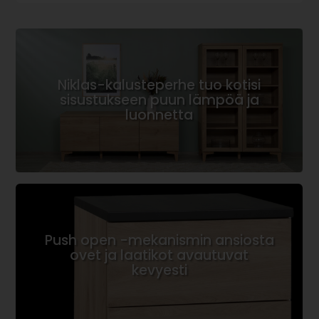
Niklas-kalusteperhe tuo kotisi
sisustukseen puun lämpöä ja
luonnetta
Push open -mekanismin ansiosta
ovet ja laatikot avautuvat
kevyesti