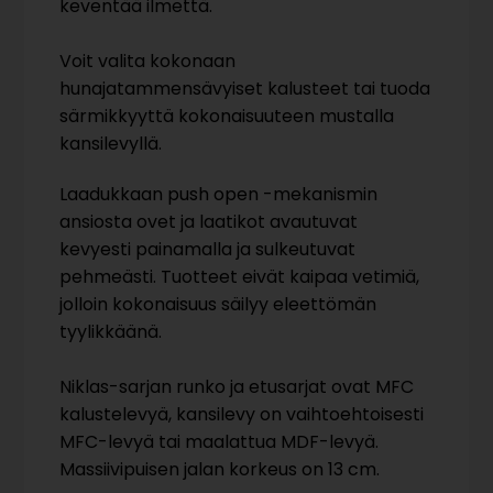
keventää ilmettä.
Voit valita kokonaan
hunajatammensävyiset kalusteet tai tuoda
särmikkyyttä kokonaisuuteen mustalla
kansilevyllä.
Laadukkaan push open -mekanismin
ansiosta ovet ja laatikot avautuvat
kevyesti painamalla ja sulkeutuvat
pehmeästi. Tuotteet eivät kaipaa vetimiä,
jolloin kokonaisuus säilyy eleettömän
tyylikkäänä.
Niklas-sarjan runko ja etusarjat ovat MFC
kalustelevyä, kansilevy on vaihtoehtoisesti
MFC-levyä tai maalattua MDF-levyä.
Massiivipuisen jalan korkeus on 13 cm.