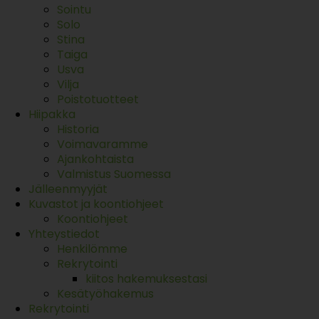
Sointu
Solo
Stina
Taiga
Usva
Vilja
Poistotuotteet
Hiipakka
Historia
Voimavaramme
Ajankohtaista
Valmistus Suomessa
Jälleenmyyjät
Kuvastot ja koontiohjeet
Koontiohjeet
Yhteystiedot
Henkilömme
Rekrytointi
kiitos hakemuksestasi
Kesätyöhakemus
Rekrytointi