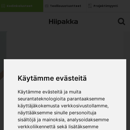
Kodinkalusteet
Teollisuustuotteet
Projektimyynti
Käytämme evästeitä
Käytämme evästeitä ja muita
seurantateknologioita parantaaksemme
käyttäjäkokemusta verkkosivustollamme,
näyttääksemme sinulle personoituja
sisältöjä ja mainoksia, analysoidaksemme
verkkoliikennettä sekä lisätäksemme