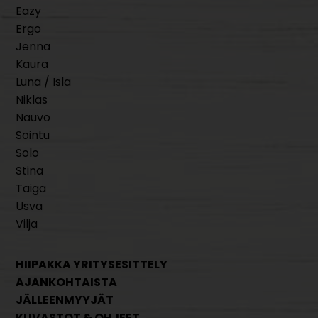
Eazy
Ergo
Jenna
Kaura
Luna / Isla
Niklas
Nauvo
Sointu
Solo
Stina
Taiga
Usva
Vilja
HIIPAKKA YRITYSESITTELY
AJANKOHTAISTA
JÄLLEENMYYJÄT
KUVASTOT & OHJEET