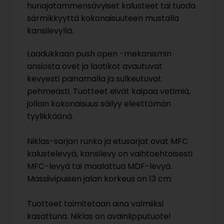
hunajatammensävyiset kalusteet tai tuoda
särmikkyyttä kokonaisuuteen mustalla
kansilevyllä.
Laadukkaan push open -mekanismin
ansiosta ovet ja laatikot avautuvat
kevyesti painamalla ja sulkeutuvat
pehmeästi. Tuotteet eivät kaipaa vetimiä,
jolloin kokonaisuus säilyy eleettömän
tyylikkäänä.
Niklas-sarjan runko ja etusarjat ovat MFC
kalustelevyä, kansilevy on vaihtoehtoisesti
MFC-levyä tai maalattua MDF-levyä.
Massiivipuisen jalan korkeus on 13 cm.
Tuotteet toimitetaan aina valmiiksi
kasattuna. Niklas on avainlipputuote!