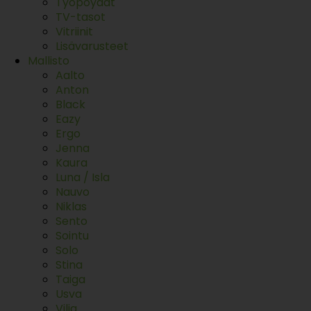
Työpöydät
TV-tasot
Vitriinit
Lisävarusteet
Mallisto
Aalto
Anton
Black
Eazy
Ergo
Jenna
Kaura
Luna / Isla
Nauvo
Niklas
Sento
Sointu
Solo
Stina
Taiga
Usva
Vilja