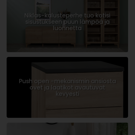
Niklas-kalusteperhe tuo kotisi
sisustukseen puun lämpöä ja
luonnetta
Push open -mekanismin ansiosta
ovet ja laatikot avautuvat
kevyesti