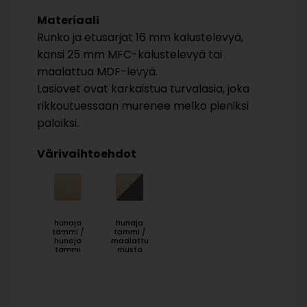
Materiaali
Runko ja etusarjat 16 mm kalustelevyä,
kansi 25 mm MFC-kalustelevyä tai
maalattua MDF-levyä.
Lasiovet ovat karkaistua turvalasia, joka
rikkoutuessaan murenee melko pieniksi
paloiksi.
Värivaihtoehdot
hunaja
hunaja
tammi /
tammi /
hunaja
maalattu
tammi
musta