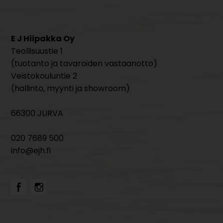
E J Hiipakka Oy
Teollisuustie 1
(tuotanto ja tavaroiden vastaanotto)
Veistokouluntie 2
(hallinto, myynti ja showroom)
66300 JURVA
020 7689 500
info@ejh.fi