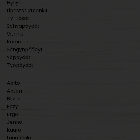
Hyllyt
Lipastot ja senkit
TV-tasot
Sohvapöydät
Vitriinit
Komerot
Sängynpäädyt
Yöpöydät
Työpöydät
Aalto
Anton
Black
Eazy
Ergo
Jenna
Kaura
Luna / Isla