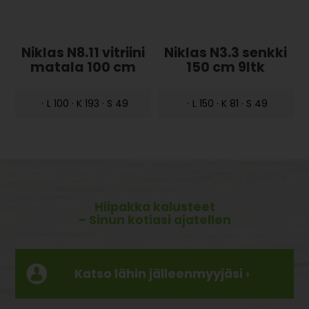
Niklas N8.11 vitriini
Niklas N3.3 senkki
matala 100 cm
150 cm 9ltk
·
L 100 · K 193 · S 49
·
L 150 · K 81 · S 49
Hiipakka kalusteet
- Sinun kotiasi ajatellen
Katso lähin jälleenmyyjäsi ›