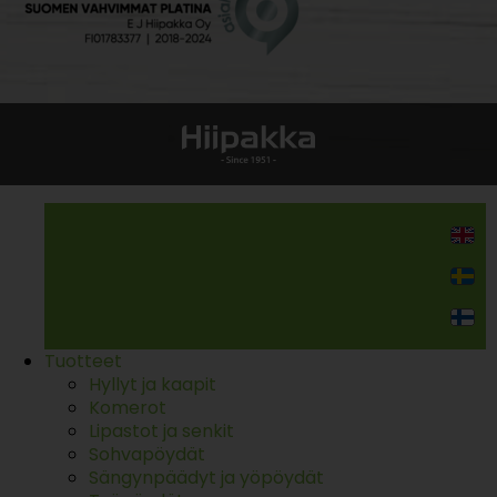
Kodin kalusteet
Tuotteet
Hyllyt ja kaapit
Komerot
Lipastot ja senkit
Sohvapöydät
Sängynpäädyt ja yöpöydät