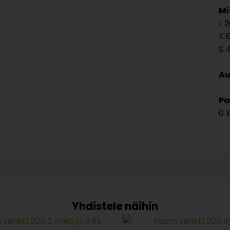
Mi
2
Au
Pa
0 