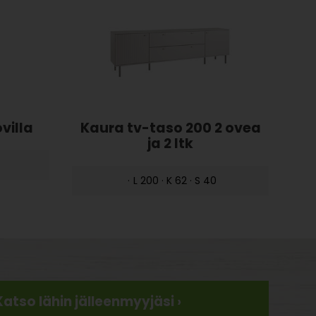
villa
Kaura tv-taso 200 2 ovea
ja 2 ltk
·
L 200 · K 62 · S 40
Katso lähin jälleenmyyjäsi ›