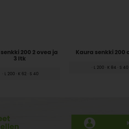
senkki 200 2 ovea ja
Kaura senkki 200 o
3 ltk
·
L 200 · K 84 · S 40
·
L 200 · K 62 · S 40
eet
tellen