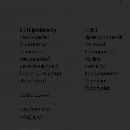
E J Hiipakka Oy
Hyllyt
Teollisuustie 1
Lipastot ja senkit
(tuotanto ja
TV-tasot
tavaroiden
Sohvapöydät
vastaanotto)
Vitriinit
Veistokouluntie 2
Komerot
(hallinto, myynti ja
Sängynpäädyt
showroom)
Yöpöydät
Työpöydät
66300 JURVA
020 7689 500
info@ejh.fi