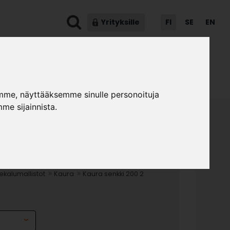
Yrityksille
FI
SE
EN
ot & ohjeet
Asiakaspalvelu
mme, näyttääksemme sinulle personoituja
me sijainnista.
NKKI 200 2 OVEA JA
»
»
kalumallistot
Kaura
Kaura senkki 200 2