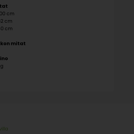
tat
00
62
40
kon mitat
ino
kg