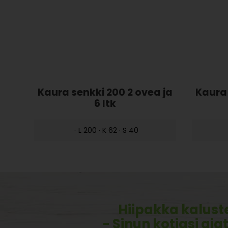
Kaura senkki 200 2 ovea ja
Kaura 
6 ltk
·
L 200 · K 62 · S 40
Hiipakka kalust
- Sinun kotiasi aja