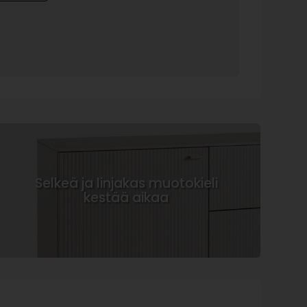
Selkeä ja linjakas muotokieli
kestää aikaa