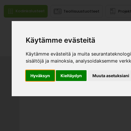
Kodinkalusteet
Teollisuustuotteet
Projek
Käytämme evästeitä
Mallistot
Käytämme evästeitä ja muita seurantateknolog
sisältöjä ja mainoksia, analysoidaksemme verk
Hyväksyn
Kieltäydyn
Muuta asetuksiani