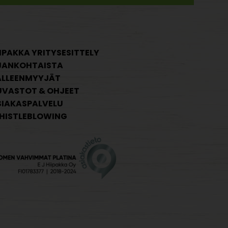
IPAKKA YRITYSESITTELY
JANKOHTAISTA
ÄLLEENMYYJÄT
UVASTOT & OHJEET
SIAKASPALVELU
HISTLEBLOWING