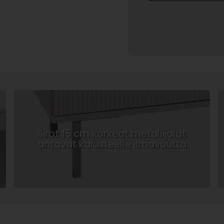
Sirot 15 cm korkeat metallijalat
antavat kalusteelle ilmavuutta