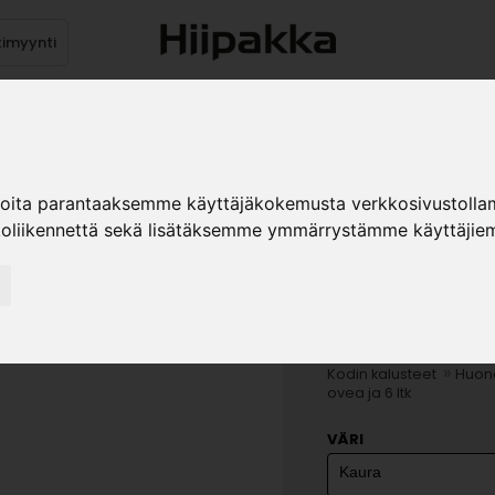
timyynti
Tuotteet
Jälleenmyyjät
Kuvast
ioita parantaaksemme käyttäjäkokemusta verkkosivustolla
koliikennettä sekä lisätäksemme ymmärrystämme käyttäjiem
KAURA SE
6 LTK
»
Kodin kalusteet
Huone
ovea ja 6 ltk
VÄRI