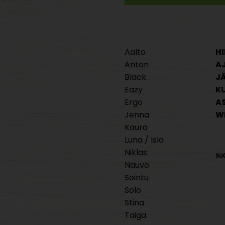
Aalto
HI
Anton
A
Black
J
Eazy
K
Ergo
A
Jenna
W
Kaura
Luna / Isla
Niklas
Nauvo
Sointu
Solo
Stina
Taiga