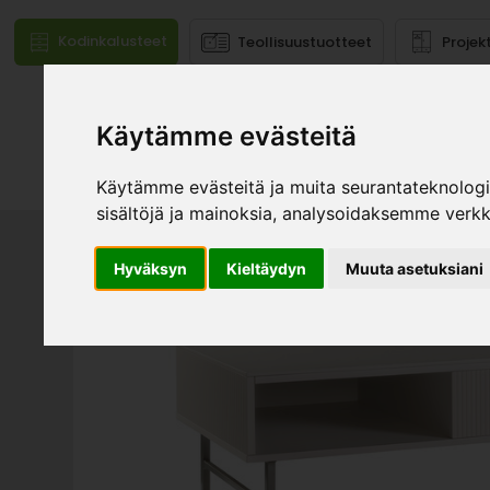
Kodinkalusteet
Teollisuustuotteet
Projek
Käytämme evästeitä
Mallistot
Käytämme evästeitä ja muita seurantateknolog
sisältöjä ja mainoksia, analysoidaksemme verk
Hyväksyn
Kieltäydyn
Muuta asetuksiani