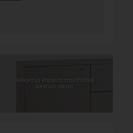
Selkeä ja linjakas muotokieli
kestää aikaa