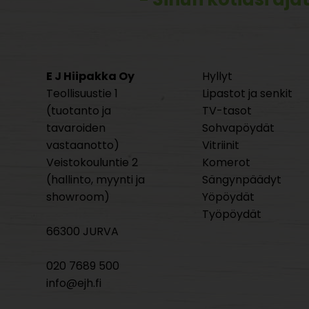
E J Hiipakka Oy
Hyllyt
Teollisuustie 1
Lipastot ja senkit
(tuotanto ja
TV-tasot
tavaroiden
Sohvapöydät
vastaanotto)
Vitriinit
Veistokouluntie 2
Komerot
(hallinto, myynti ja
Sängynpäädyt
showroom)
Yöpöydät
Työpöydät
66300 JURVA
020 7689 500
info@ejh.fi