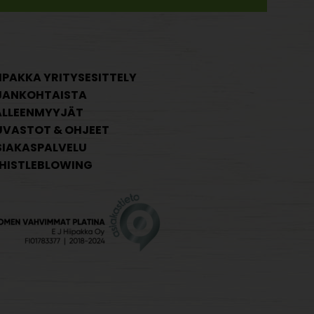
IPAKKA YRITYSESITTELY
JANKOHTAISTA
ÄLLEENMYYJÄT
UVASTOT & OHJEET
SIAKASPALVELU
HISTLEBLOWING