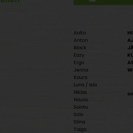
Aalto
HI
Anton
A
Black
J
Eazy
K
Ergo
A
Jenna
W
Kaura
Luna / Isla
Niklas
Nauvo
Sointu
Solo
Stina
Taiga