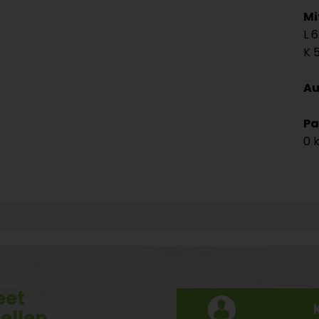
Mi
6
Au
Pa
0 
eet
tellen