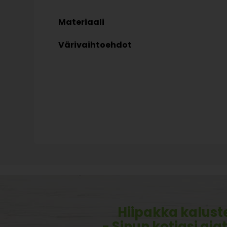
Materiaali
Värivaihtoehdot
Hiipakka kalust
- Sinun kotiasi aja