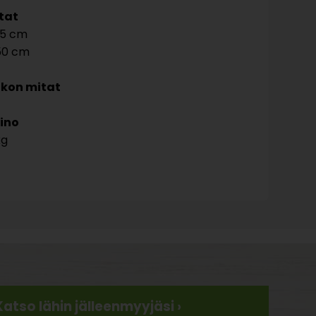
tat
5
50
kon mitat
ino
kg
Katso lähin jälleenmyyjäsi ›