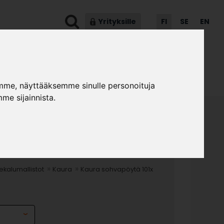
Yrityksille
FI
SE
EN
ot & ohjeet
Asiakaspalvelu
mme, näyttääksemme sinulle personoituja
me sijainnista.
HVAPÖYTÄ 101X 60X
»
»
kalumallistot
Kaura
Kaura sohvapöytä 101x