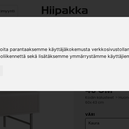
timyynti
Tuotteet
Jälleenmyyjät
Kuvast
ioita parantaaksemme käyttäjäkokemusta verkkosivustolla
koliikennettä sekä lisätäksemme ymmärrystämme käyttäjiem
KAURA SO
43 CM
»
Kodin kalusteet
Huone
60x 43 cm
VÄRI