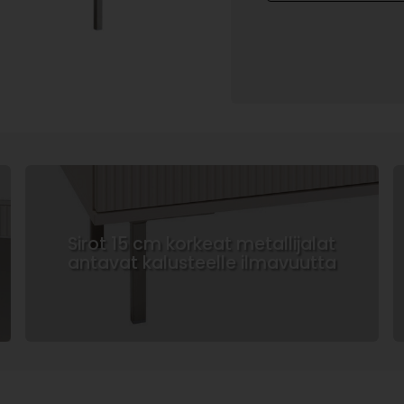
Sirot 15 cm korkeat metallijalat
antavat kalusteelle ilmavuutta