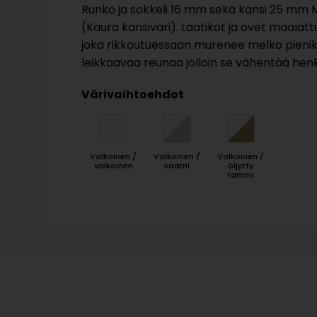
Runko ja sokkeli 16 mm sekä kansi 25 mm
(Kaura kansiväri). Laatikot ja ovet maalatt
joka rikkoutuessaan murenee melko pieniksi pal
leikkaavaa reunaa jolloin se vähentää henk
Värivaihtoehdot
Valkoinen /
Valkoinen /
Valkoinen /
valkoinen
saarni
öljytty
tammi