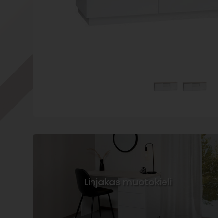
Linjakas muotokieli