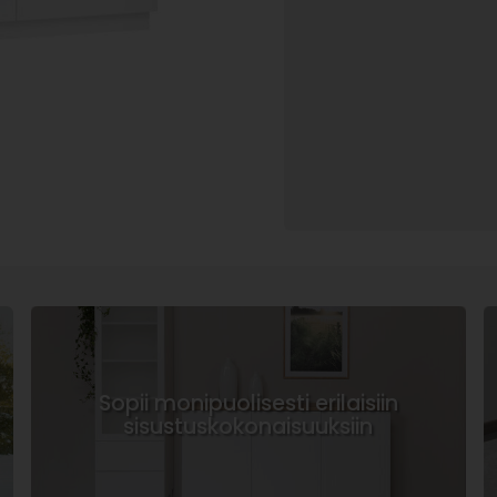
Sopii monipuolisesti erilaisiin
sisustuskokonaisuuksiin