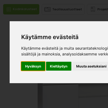
Kodinkalusteet
Teollisuustuotteet
Projek
Mallistot
Käytämme evästeitä
Käytämme evästeitä ja muita seurantateknolog
sisältöjä ja mainoksia, analysoidaksemme verk
Hyväksyn
Kieltäydyn
Muuta asetuksiani