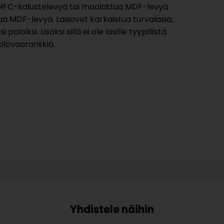
 MFC-kalustelevyä tai maalattua MDF-levyä
ua MDF-levyä. Lasiovet karkaistua turvalasia,
oiksi. Lisäksi sillä ei ole lasille tyypillistä
ilövaarariskiä.