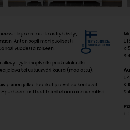
eessä linjakas muotokieli yhdistyy
Mi
maan. Anton sopii monipuolisesti
1
mukanasi vuodesta toiseen.
ilevy tyyliisi sopivalla puukuvioinnilla.
a jalava tai uutuusväri kaura (maalattu).
Au
4
ivipuinen jalka. Laatikot ja ovet sulkeutuvat
1
perheen tuotteet toimitetaan aina valmiiksi
4
Pa
50