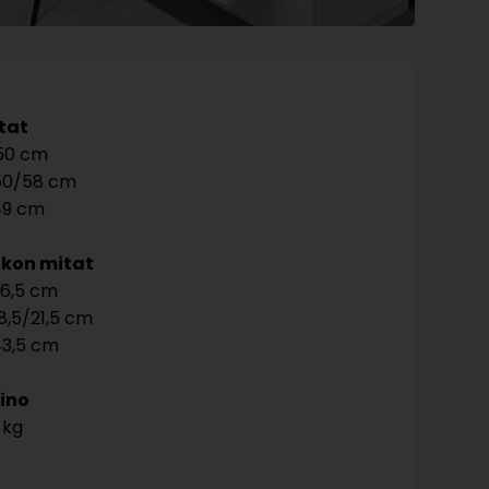
tat
50
50/58
49
kon mitat
6,5
8,5/21,5
3,5
ino
 kg