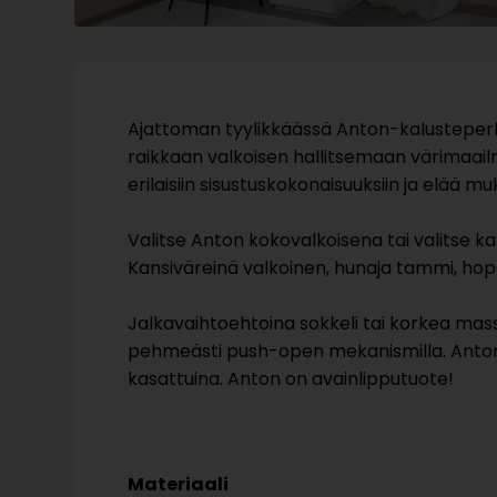
Ajattoman tyylikkäässä Anton-kalusteperh
raikkaan valkoisen hallitsemaan värimaail
erilaisiin sisustuskokonaisuuksiin ja elää 
Valitse Anton kokovalkoisena tai valitse kans
Kansiväreinä valkoinen, hunaja tammi, hope
Jalkavaihtoehtoina sokkeli tai korkea massi
pehmeästi push-open mekanismilla. Anton-
kasattuina. Anton on avainlipputuote!
Materiaali