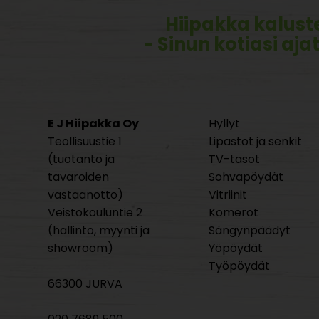
Hiipakka kalust
- Sinun kotiasi aja
E J Hiipakka Oy
Hyllyt
Teollisuustie 1
Lipastot ja senkit
(tuotanto ja
TV-tasot
tavaroiden
Sohvapöydät
vastaanotto)
Vitriinit
Veistokouluntie 2
Komerot
(hallinto, myynti ja
Sängynpäädyt
showroom)
Yöpöydät
Työpöydät
66300 JURVA