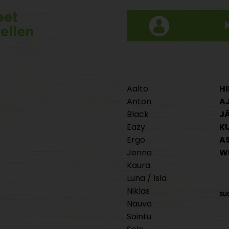
eet
tellen
Aalto
HI
Anton
A
Black
J
Eazy
K
Ergo
A
Jenna
W
Kaura
Luna / Isla
Niklas
Nauvo
Sointu