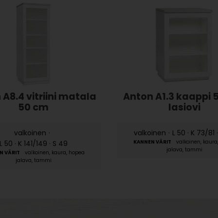
A8.4 vitriini matala
Anton A1.3 kaappi 
50 cm
lasiovi
valkoinen
·
valkoinen
·
L 50 · K 73/81 
valkoinen, kaura
L 50 · K 141/149 · S 49
jalava, tammi
valkoinen, kaura, hopea
jalava, tammi