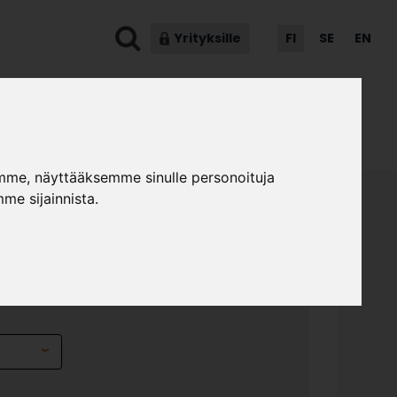
Yrityksille
FI
SE
EN
ot & ohjeet
Asiakaspalvelu
mme, näyttääksemme sinulle personoituja
me sijainnista.
.2 TV-TASO 150 CM
»
»
kalumallistot
Anton
Anton A5.2 tv-taso 150