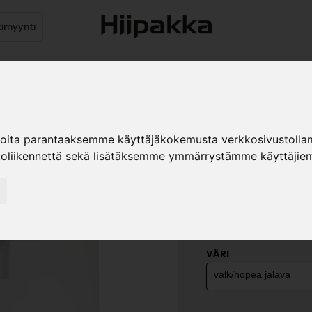
timyynti
Tuotteet
Jälleenmyyjät
Kuvast
ioita parantaaksemme käyttäjäkokemusta verkkosivustolla
koliikennettä sekä lisätäksemme ymmärrystämme käyttäjiem
ANTON A5
»
Kodin kalusteet
Huone
cm
VÄRI