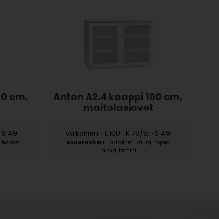
50 cm,
Anton A2.4 kaappi 100 cm,
maitolasiovet
· S 49
valkoinen
·
L 100 · K 73/81 · S 49
, hopea
valkoinen, kaura, hopea
jalava, tammi