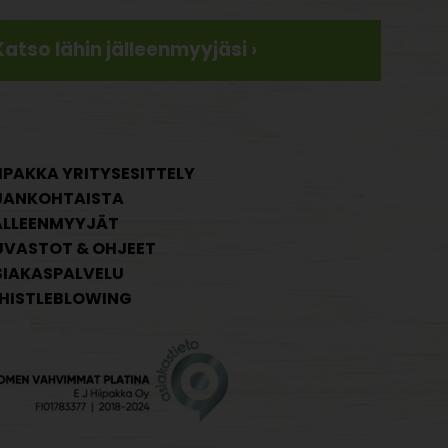
Katso lähin jälleenmyyjäsi ›
IPAKKA YRITYSESITTELY
JANKOHTAISTA
ÄLLEENMYYJÄT
UVASTOT & OHJEET
SIAKASPALVELU
HISTLEBLOWING