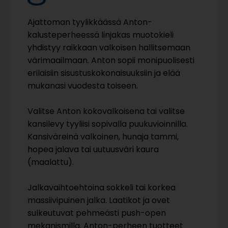
Ajattoman tyylikkäässä Anton-
kalusteperheessä linjakas muotokieli
yhdistyy raikkaan valkoisen hallitsemaan
värimaailmaan. Anton sopii monipuolisesti
erilaisiin sisustuskokonaisuuksiin ja elää
mukanasi vuodesta toiseen.
Valitse Anton kokovalkoisena tai valitse
kansilevy tyyliisi sopivalla puukuvioinnilla.
Kansiväreinä valkoinen, hunaja tammi,
hopea jalava tai uutuusväri kaura
(maalattu).
Jalkavaihtoehtoina sokkeli tai korkea
massiivipuinen jalka. Laatikot ja ovet
sulkeutuvat pehmeästi push-open
mekanismilla. Anton-perheen tuotteet