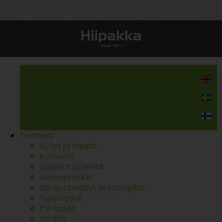
Kodin kalusteet
Tuotteet
Hyllyt ja kaapit
Komerot
Lipastot ja senkit
Sohvapöydät
Sängynpäädyt ja yöpöydät
Työpöydät
TV-tasot
Vitriinit