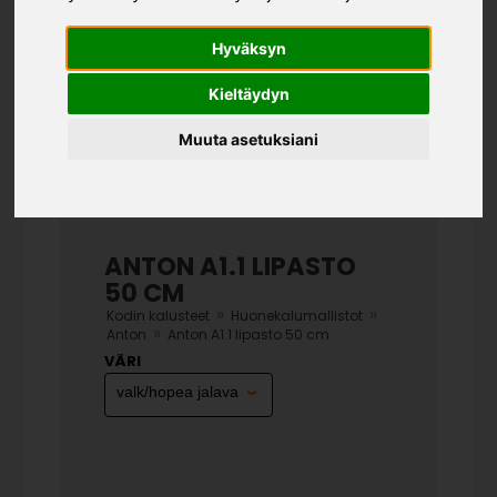
Hyväksyn
Kieltäydyn
Muuta asetuksiani
ANTON A1.1 LIPASTO
50 CM
»
»
Kodin kalusteet
Huonekalumallistot
»
Anton
Anton A1.1 lipasto 50 cm
VÄRI