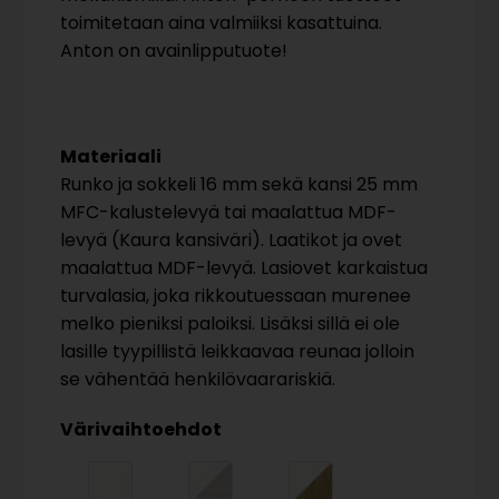
toimitetaan aina valmiiksi kasattuina.
Anton on avainlipputuote!
Materiaali
Runko ja sokkeli 16 mm sekä kansi 25 mm
MFC-kalustelevyä tai maalattua MDF-
levyä (Kaura kansiväri). Laatikot ja ovet
maalattua MDF-levyä. Lasiovet karkaistua
turvalasia, joka rikkoutuessaan murenee
melko pieniksi paloiksi. Lisäksi sillä ei ole
lasille tyypillistä leikkaavaa reunaa jolloin
se vähentää henkilövaarariskiä.
Värivaihtoehdot