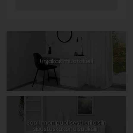
Linjakas muotokieli
Sopii monipuolisesti erilaisiin
sisustuskokonaisuuksiin