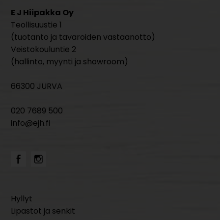
E J Hiipakka Oy
Teollisuustie 1
(tuotanto ja tavaroiden vastaanotto)
Veistokouluntie 2
(hallinto, myynti ja showroom)
66300 JURVA
020 7689 500
info@ejh.fi
Hyllyt
Lipastot ja senkit