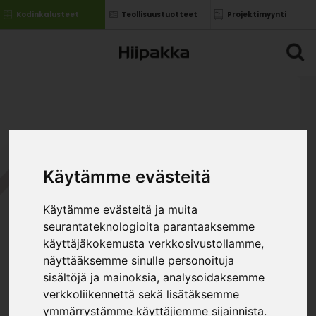
Kodinkalusteet
Teollisuustuotteet
Projektimyynti
Käytämme evästeitä
Käytämme evästeitä ja muita
seurantateknologioita parantaaksemme
käyttäjäkokemusta verkkosivustollamme,
näyttääksemme sinulle personoituja
sisältöjä ja mainoksia, analysoidaksemme
verkkoliikennettä sekä lisätäksemme
ymmärrystämme käyttäjiemme sijainnista.