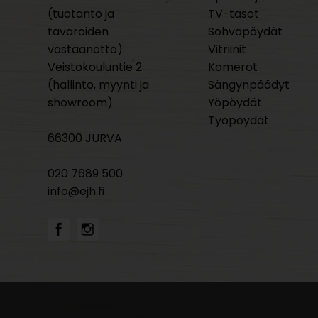
(tuotanto ja
TV-tasot
tavaroiden
Sohvapöydät
vastaanotto)
Vitriinit
Veistokouluntie 2
Komerot
(hallinto, myynti ja
Sängynpäädyt
showroom)
Yöpöydät
Työpöydät
66300 JURVA
020 7689 500
info@ejh.fi