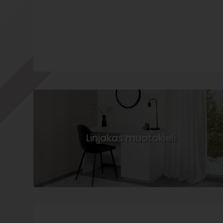
Linjakas muotokieli