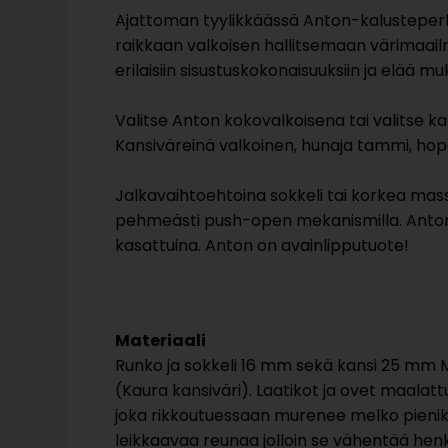
Ajattoman tyylikkäässä Anton-kalusteperh
raikkaan valkoisen hallitsemaan värimaail
erilaisiin sisustuskokonaisuuksiin ja elää 
Valitse Anton kokovalkoisena tai valitse kans
Kansiväreinä valkoinen, hunaja tammi, hope
Jalkavaihtoehtoina sokkeli tai korkea massi
pehmeästi push-open mekanismilla. Anton-
kasattuina. Anton on avainlipputuote!
Materiaali
Runko ja sokkeli 16 mm sekä kansi 25 mm
(Kaura kansiväri). Laatikot ja ovet maalatt
joka rikkoutuessaan murenee melko pieniksi pal
leikkaavaa reunaa jolloin se vähentää henk