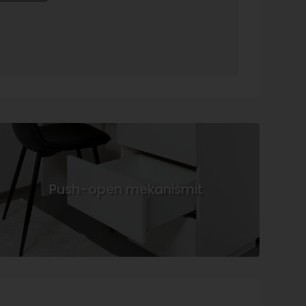
Push-open mekanismit