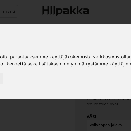
timyynti
Tuotteet
Jälleenmyyjät
Kuvast
ioita parantaaksemme käyttäjäkokemusta verkkosivustolla
koliikennettä sekä lisätäksemme ymmärrystämme käyttäjiem
ANTON A2
RAITALAS
»
Kodin kalusteet
Huone
cm, raitalasiovet
VÄRI