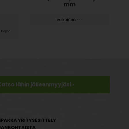
mm
valkoinen
·
·
·
9
, hopea
Katso lähin jälleenmyyjäsi ›
IPAKKA YRITYSESITTELY
JANKOHTAISTA