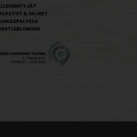
ÄLLEENMYYJÄT
UVASTOT & OHJEET
SIAKASPALVELU
HISTLEBLOWING