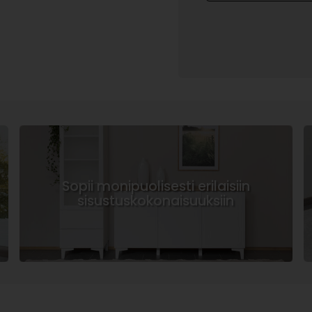
Sopii monipuolisesti erilaisiin
sisustuskokonaisuuksiin