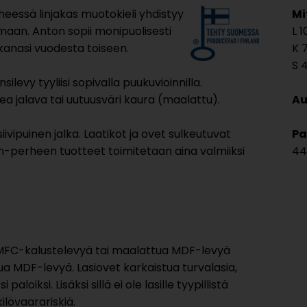
eessä linjakas muotokieli yhdistyy
Mi
maan. Anton sopii monipuolisesti
1
mukanasi vuodesta toiseen.
7
ilevy tyyliisi sopivalla puukuvioinnilla.
a jalava tai uutuusväri kaura (maalattu).
Au
ivipuinen jalka. Laatikot ja ovet sulkeutuvat
Pa
perheen tuotteet toimitetaan aina valmiiksi
44
 MFC-kalustelevyä tai maalattua MDF-levyä
ua MDF-levyä. Lasiovet karkaistua turvalasia,
oiksi. Lisäksi sillä ei ole lasille tyypillistä
ilövaarariskiä.