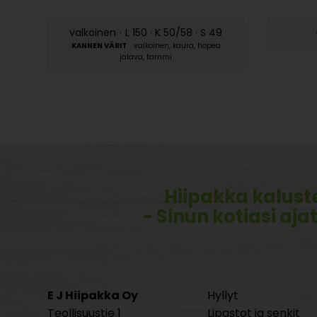
valkoinen
·
L 150 · K 50/58 · S 49
valkoinen, kaura, hopea
jalava, tammi
Hiipakka kalust
- Sinun kotiasi aja
E J Hiipakka Oy
Hyllyt
Teollisuustie 1
Lipastot ja senkit