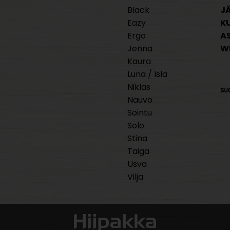
Black
J
Eazy
K
Ergo
A
Jenna
W
Kaura
Luna / Isla
Niklas
Nauvo
Sointu
Solo
Stina
Taiga
Usva
Vilja