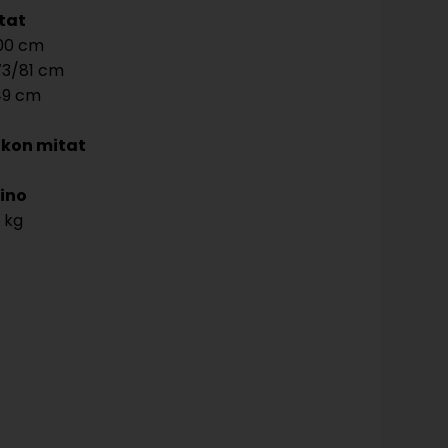
tat
00
3/81
49
kon mitat
ino
 kg