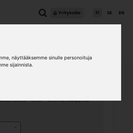
Yrityksille
FI
SE
EN
ot & ohjeet
Asiakaspalvelu
mme, näyttääksemme sinulle personoituja
me sijainnista.
.6 KAAPPI 100 CM,
IOVET
»
»
kalumallistot
Anton
Anton A2.6 kaappi 100