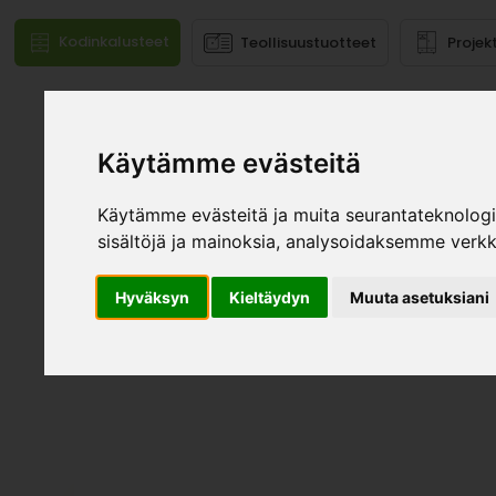
Kodinkalusteet
Teollisuustuotteet
Projek
Mallistot
Käytämme evästeitä
Käytämme evästeitä ja muita seurantateknolog
sisältöjä ja mainoksia, analysoidaksemme verk
Hyväksyn
Kieltäydyn
Muuta asetuksiani