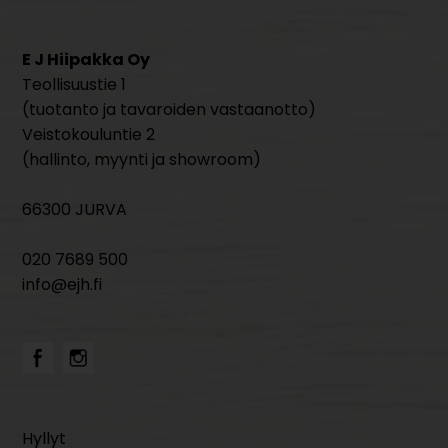
E J Hiipakka Oy
Teollisuustie 1
(tuotanto ja tavaroiden vastaanotto)
Veistokouluntie 2
(hallinto, myynti ja showroom)
66300 JURVA
020 7689 500
info@ejh.fi
Hyllyt