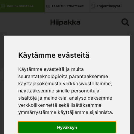
Kodinkalusteet
Teollisuustuotteet
Projektimyynti
Käytämme evästeitä
Käytämme evästeitä ja muita
seurantateknologioita parantaaksemme
LAATIKOSTOKAAPPI
käyttäjäkokemusta verkkosivustollamme,
MAGIC PRO LAATIKOIN
näyttääksemme sinulle personoituja
P3
sisältöjä ja mainoksia, analysoidaksemme
»
»
Kodin kalusteet
Siirtoryhmä
verkkoliikennettä sekä lisätäksemme
Laatikostokaappi Magic Pro laatikoin P3
ymmärrystämme käyttäjiemme sijainnista.
KOKO
Hyväksyn