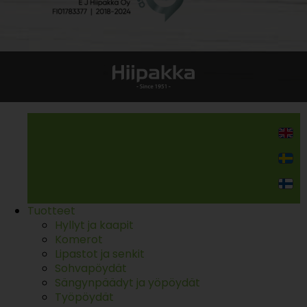
Kodin kalusteet
Tuotteet
Hyllyt ja kaapit
Komerot
Lipastot ja senkit
Sohvapöydät
Sängynpäädyt ja yöpöydät
Työpöydät