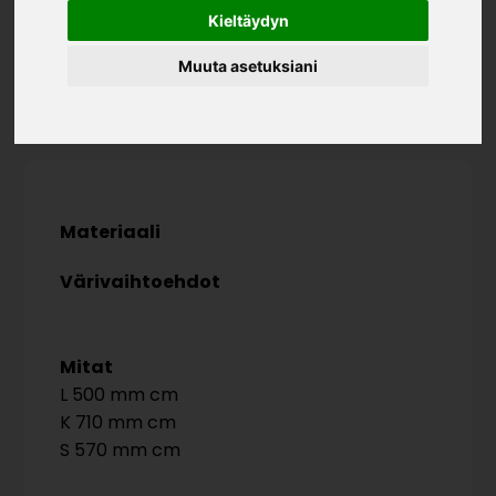
Kieltäydyn
Muuta asetuksiani
Materiaali
Värivaihtoehdot
Mitat
500 mm
710 mm
570 mm