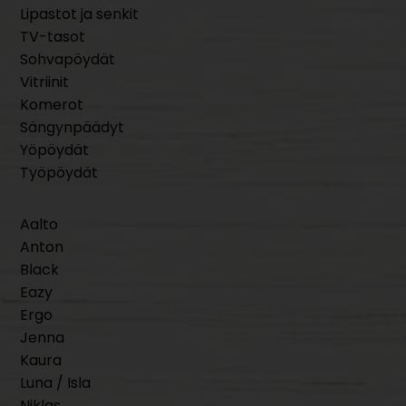
Lipastot ja senkit
TV-tasot
Sohvapöydät
Vitriinit
Komerot
Sängynpäädyt
Yöpöydät
Työpöydät
Aalto
Anton
Black
Eazy
Ergo
Jenna
Kaura
Luna / Isla
Niklas