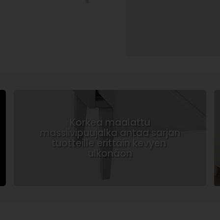
Korkea maalattu
massiivipuujalka antaa sarjan
tuotteille erittäin kevyen
ulkonäön