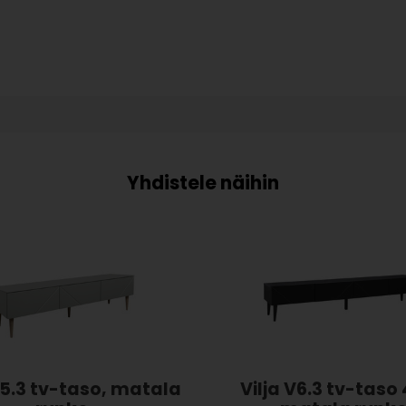
V5.3 tv-taso, matala
Vilja V6.3 tv-taso 4