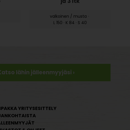
o
ja 3 ltk
valkoinen / musta
·
L 150 · K 84 · S 40
Katso lähin jälleenmyyjäsi ›
IPAKKA YRITYSESITTELY
JANKOHTAISTA
ÄLLEENMYYJÄT