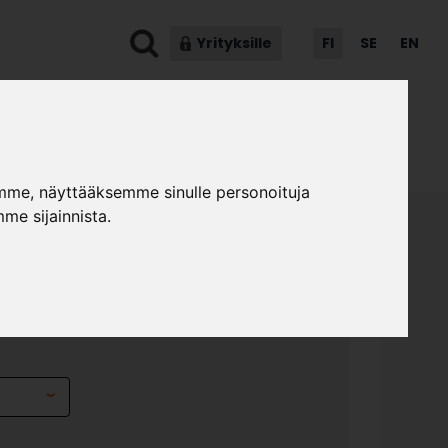
Yrityksille
FI
SE
EN
ot & ohjeet
Asiakaspalvelu
mme, näyttääksemme sinulle personoituja
me sijainnista.
1 SENKKI 200 4 OVEA
»
»
kalumallistot
Vilja
Vilja V4.1 senkki 200 4