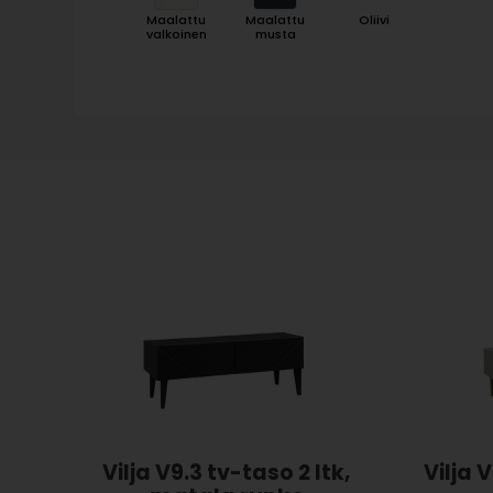
Maalattu
Maalattu
Oliivi
valkoinen
musta
Vilja V9.3 tv-taso 2 ltk,
Vilja 