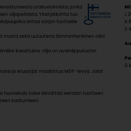
ienostuneesta urakuvioinnista, jonka
Mi
en viljapelloista. Yksityiskohta tuo
2
iivipuujalka antaa sarjan tuotteille
ävä musta sekä uutuutena lämminhenkinen oliivi.
Au
miiksi kasattuina. Vilja on avainlipputuote!
Pa
0 
ansi ja etusarjat maalattua MDF-levyä. Jalat
kea huonekalu tulee kiinnittää seinään tuotteen
tteen kaatumisen.