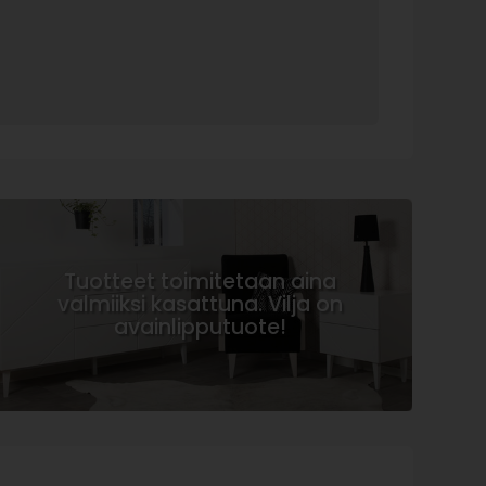
Tuotteet toimitetaan aina
valmiiksi kasattuna. Vilja on
avainlipputuote!