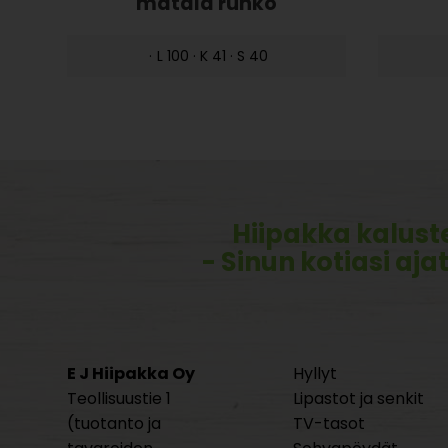
matala runko
·
L 100 · K 41 · S 40
Hiipakka kalust
- Sinun kotiasi aja
E J Hiipakka Oy
Hyllyt
Teollisuustie 1
Lipastot ja senkit
(tuotanto ja
TV-tasot