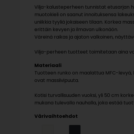
Vilja-kalusteperheen tunnistat etusarjan h
muotokieli on saanut innoituksensa lakeuksi
uniikkia tyyliä jokaiseen tilaan. Korkea mass
erittäin kevyen ja ilmavan ulkonäön.
Väreinä raikas ja ajaton valkoinen, näytt
Vilja-perheen tuotteet toimitetaan aina val
Materiaali
Tuotteen runko on maalattua MFC-levyä, k
ovat massiivipuuta.
Kotisi turvallisuuden vuoksi, yli 50 cm kor
mukana tulevalla nauhalla, joka estää tuo
Värivaihtoehdot