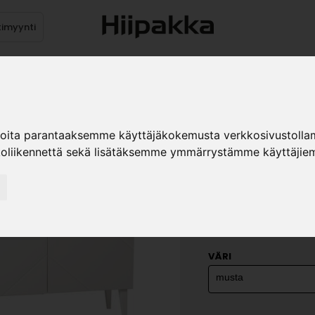
timyynti
Tuotteet
Jälleenmyyjät
Kuvast
ioita parantaaksemme käyttäjäkokemusta verkkosivustolla
koliikennettä sekä lisätäksemme ymmärrystämme käyttäjiem
VILJA V4.
»
Kodin kalusteet
Huone
ovea
VÄRI