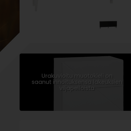
Urakuvioitu muotokieli on
saanut innoituksensa lakeuksien
viljapelloista