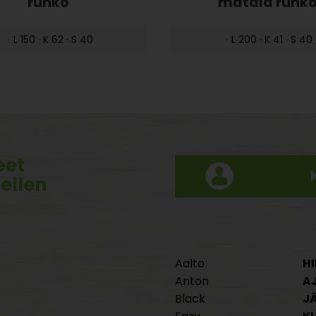
runko
matala runk
·
L 150 · K 62 · S 40
·
L 200 · K 41 · S 40
eet
tellen
Aalto
HI
Anton
A
Black
J