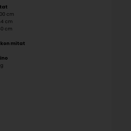
tat
00
84
40
kon mitat
ino
kg