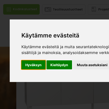
Kodinkalusteet
Teollisuustuotteet
Projek
Käytämme evästeitä
Mallistot
Käytämme evästeitä ja muita seurantateknolog
sisältöjä ja mainoksia, analysoidaksemme verk
Hyväksyn
Kieltäydyn
Muuta asetuksiani