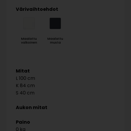
Värivaihtoehdot
Maalattu
Maalattu
valkoinen
musta
Mitat
100
84
40
Aukon mitat
Paino
0 kg