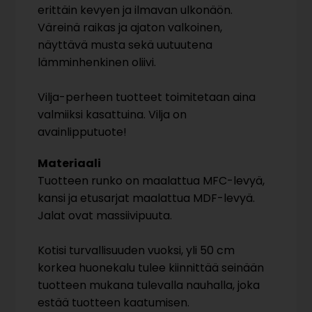
erittäin kevyen ja ilmavan ulkonäön.
Väreinä raikas ja ajaton valkoinen,
näyttävä musta sekä uutuutena
lämminhenkinen oliivi.
Vilja-perheen tuotteet toimitetaan aina
valmiiksi kasattuina. Vilja on
avainlipputuote!
Materiaali
Tuotteen runko on maalattua MFC-levyä,
kansi ja etusarjat maalattua MDF-levyä.
Jalat ovat massiivipuuta.
Kotisi turvallisuuden vuoksi, yli 50 cm
korkea huonekalu tulee kiinnittää seinään
tuotteen mukana tulevalla nauhalla, joka
estää tuotteen kaatumisen.