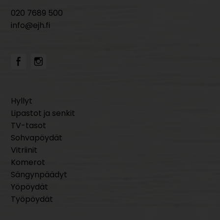
020 7689 500
info@ejh.fi
Hyllyt
Lipastot ja senkit
TV-tasot
Sohvapöydät
Vitriinit
Komerot
Sängynpäädyt
Yöpöydät
Työpöydät