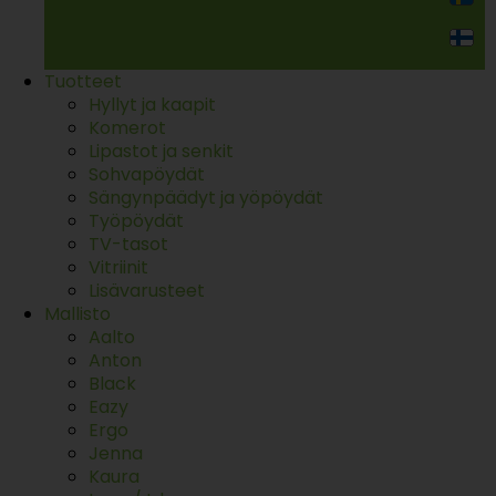
Tuotteet
Hyllyt ja kaapit
Komerot
Lipastot ja senkit
Sohvapöydät
Sängynpäädyt ja yöpöydät
Työpöydät
TV-tasot
Vitriinit
Lisävarusteet
Mallisto
Aalto
Anton
Black
Eazy
Ergo
Jenna
Kaura