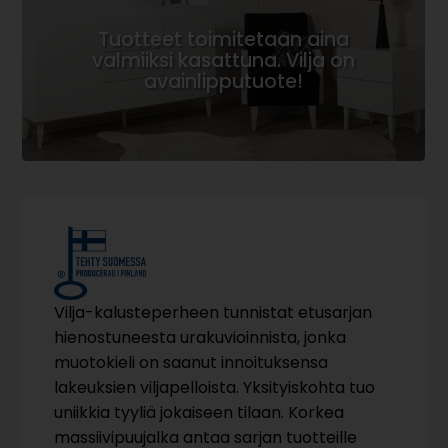
Tuotteet toimitetaan aina
valmiiksi kasattuna. Vilja on
avainlipputuote!
Vilja-kalusteperheen tunnistat etusarjan
hienostuneesta urakuvioinnista, jonka
muotokieli on saanut innoituksensa
lakeuksien viljapelloista. Yksityiskohta tuo
uniikkia tyyliä jokaiseen tilaan. Korkea
massiivipuujalka antaa sarjan tuotteille