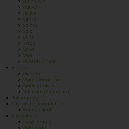
Luna / Isla
Nauvo
Niklas
Sento
Sointu
Solo
Stina
Taiga
Usva
Vilja
Poistotuotteet
Hiipakka
Historia
Voimavaramme
Ajankohtaista
Valmistus Suomessa
Jälleenmyyjät
Kuvastot ja koontiohjeet
Koontiohjeet
Yhteystiedot
Henkilömme
Rekrytointi