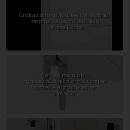
Urakuvioitu muotokieli on saanut
innoituksensa lakeuksien
viljapelloista
Korkea maalattu
massiivipuujalka antaa sarjan
tuotteille erittäin kevyen
ulkonäön