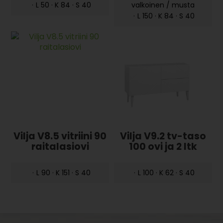
·
L 50 · K 84 · S 40
valkoinen / musta
·
L 150 · K 84 · S 40
Vilja V8.5 vitriini 90
Vilja V9.2 tv-taso
raitalasiovi
100 ovi ja 2 ltk
·
L 90 · K 151 · S 40
·
L 100 · K 62 · S 40