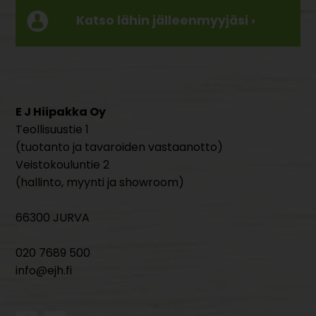
Katso lähin jälleenmyyjäsi ›
E J Hiipakka Oy
Teollisuustie 1
(tuotanto ja tavaroiden vastaanotto)
Veistokouluntie 2
(hallinto, myynti ja showroom)
66300 JURVA
020 7689 500
info@ejh.fi