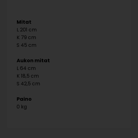
Mitat
201
79
45
Aukon mitat
64
18,5
42,5
Paino
0 kg