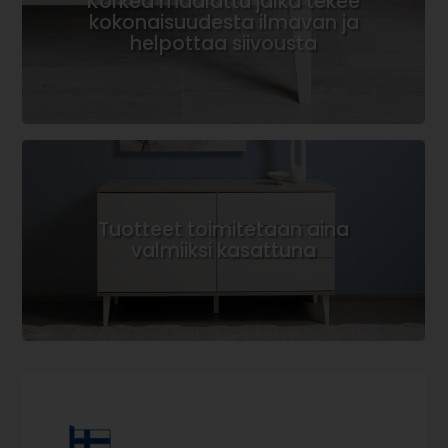
Korkea maalattu jalka tekee
kokonaisuudesta ilmavan ja
helpottaa siivousta
Tuotteet toimitetaan aina
valmiiksi kasattuna