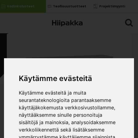
Kodinkalusteet
Teollisuustuotteet
Projektimyynti
Käytämme evästeitä
Käytämme evästeitä ja muita
seurantateknologioita parantaaksemme
käyttäjäkokemusta verkkosivustollamme,
näyttääksemme sinulle personoituja
sisältöjä ja mainoksia, analysoidaksemme
verkkoliikennettä sekä lisätäksemme
ymmärrystämme käyttäjiemme sijainnista.