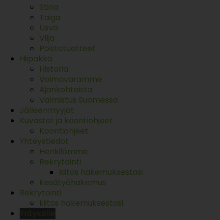
Stina
Taiga
Usva
Vilja
Poistotuotteet
Hiipakka
Historia
Voimavaramme
Ajankohtaista
Valmistus Suomessa
Jälleenmyyjät
Kuvastot ja koontiohjeet
Koontiohjeet
Yhteystiedot
Henkilömme
Rekrytointi
kiitos hakemuksestasi
Kesätyöhakemus
Rekrytointi
kiitos hakemuksestasi
Yrityksille