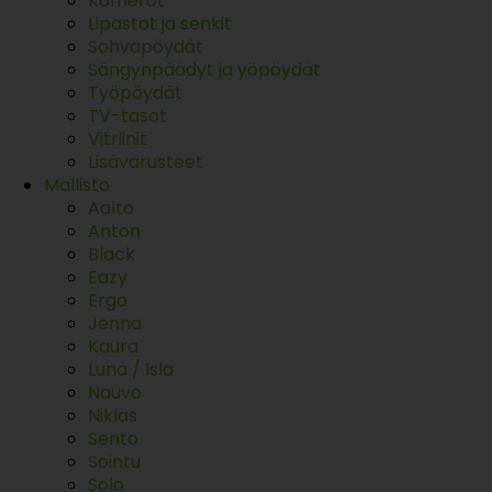
Komerot
Lipastot ja senkit
Sohvapöydät
Sängynpäädyt ja yöpöydät
Työpöydät
TV-tasot
Vitriinit
Lisävarusteet
Mallisto
Aalto
Anton
Black
Eazy
Ergo
Jenna
Kaura
Luna / Isla
Nauvo
Niklas
Sento
Sointu
Solo