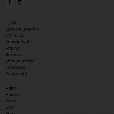
Hyllyt
Lipastot ja senkit
TV-tasot
Sohvapöydät
Vitriinit
Komerot
Sängynpäädyt
Yöpöydät
Työpöydät
Aalto
Anton
Black
Eazy
Ergo