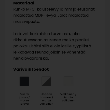
Materiaali
Runko MFC-kalustelevy 18 mm ja etusarjat
maalattua MDF-levyä. Jalat maalattua
massiivipuuta.
Lasiovet karkaistua turvalasia, joka
rikkoutuessaan murenee melko pieniksi
paloiksi. Lisäksi sillä ei ole lasille tyypillistä
leikkaavaa reunaa jolloin se vähentää
henkilövaarariskiä.
Värivaihtoehdot
Musta
Hopean
Valkoinen /
jalava /
harmaa /
Matta
musta
Matta
valkoinen
jalava
valkoinen