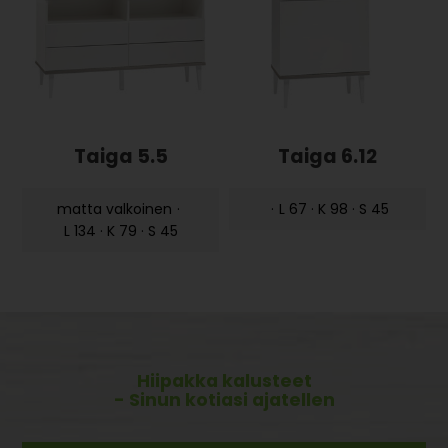
Taiga 5.5
Taiga 6.12
matta valkoinen
·
·
L 67 · K 98 · S 45
L 134 · K 79 · S 45
Hiipakka kalusteet
- Sinun kotiasi ajatellen