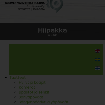
Kodin kalusteet
Tuotteet
Hyllyt ja kaapit
Komerot
Lipastot ja senkit
Sohvapöydät
Sängynpäädyt ja yöpöydät