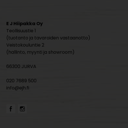
E J Hiipakka Oy
Teollisuustie 1
(tuotanto ja tavaroiden vastaanotto)
Veistokouluntie 2
(hallinto, myynti ja showroom)
66300 JURVA
020 7689 500
info@ejh.fi