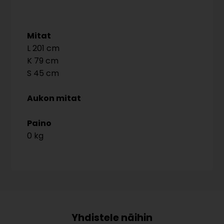
Mitat
201
79
45
Aukon mitat
Paino
0 kg