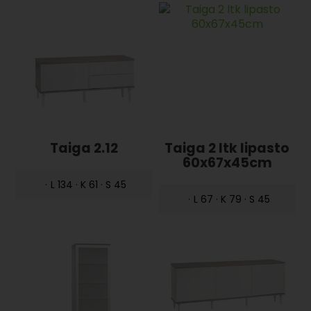
Taiga 2.12
Taiga 2 ltk lipasto
60x67x45cm
·
L 134 · K 61 · S 45
·
L 67 · K 79 · S 45