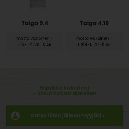
Taiga 9.4
Taiga 4.16
matta valkoinen
·
matta valkoinen
·
L 67 · K 179 · S 45
L 201 · K 79 · S 45
Hiipakka kalusteet
- Sinun kotiasi ajatellen
Katso lähin jälleenmyyjäsi ›