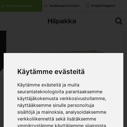
Kodinkalusteet
Teollisuustuotteet
Projektimyynti
Käytämme evästeitä
Käytämme evästeitä ja muita
seurantateknologioita parantaaksemme
käyttäjäkokemusta verkkosivustollamme,
näyttääksemme sinulle personoituja
sisältöjä ja mainoksia, analysoidaksemme
verkkoliikennettä sekä lisätäksemme
ymmärrystämme käyttäjiemme sijainnista.