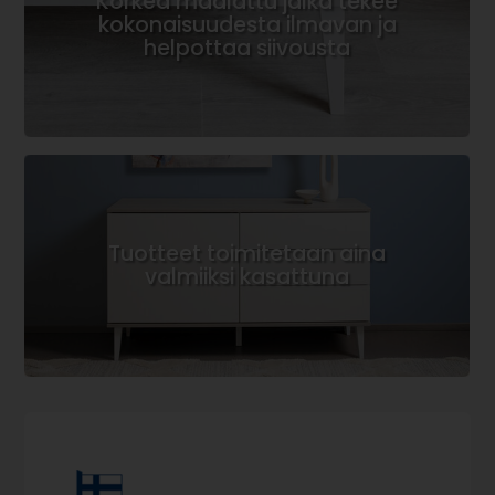
Korkea maalattu jalka tekee
kokonaisuudesta ilmavan ja
helpottaa siivousta
Tuotteet toimitetaan aina
valmiiksi kasattuna