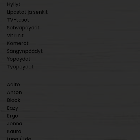
Hyllyt
Lipastot ja senkit
TV-tasot
Sohvapöydät
Vitriinit
Komerot
Sängynpäädyt
Yöpöydät
Työpöydät
Aalto
Anton
Black
Eazy
Ergo
Jenna
Kaura
Luna / Isla