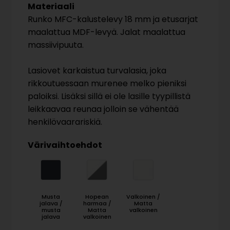
Materiaali
Runko MFC-kalustelevy 18 mm ja etusarjat
maalattua MDF-levyä. Jalat maalattua
massiivipuuta.
Lasiovet karkaistua turvalasia, joka
rikkoutuessaan murenee melko pieniksi
paloiksi. Lisäksi sillä ei ole lasille tyypillistä
leikkaavaa reunaa jolloin se vähentää
henkilövaarariskiä.
Värivaihtoehdot
Musta
Hopean
Valkoinen /
jalava /
harmaa /
Matta
musta
Matta
valkoinen
jalava
valkoinen