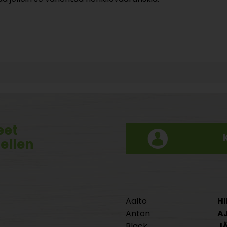
eet
tellen
Aalto
HI
Anton
A
Black
J