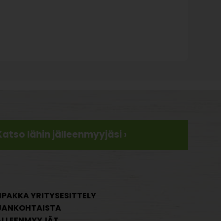
Katso lähin jälleenmyyjäsi ›
IPAKKA YRITYSESITTELY
JANKOHTAISTA
ÄLLEENMYYJÄT