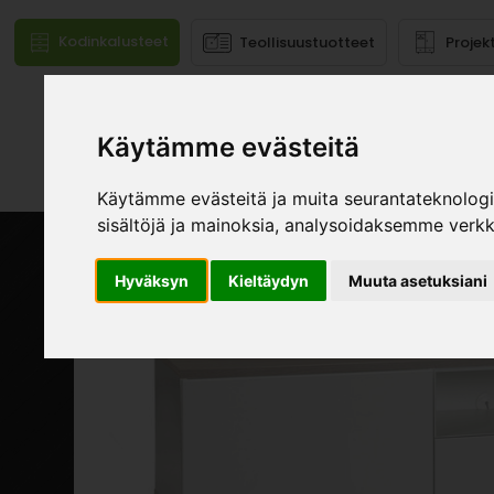
Kodinkalusteet
Teollisuustuotteet
Projek
Käytämme evästeitä
Mallistot
Käytämme evästeitä ja muita seurantateknolog
sisältöjä ja mainoksia, analysoidaksemme verk
Hyväksyn
Kieltäydyn
Muuta asetuksiani