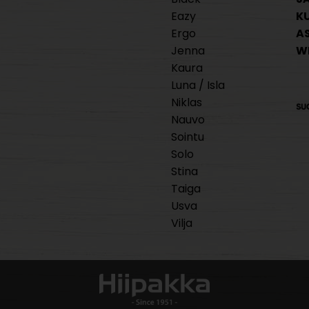
Eazy
K
Ergo
A
Jenna
W
Kaura
Luna / Isla
Niklas
Nauvo
Sointu
Solo
Stina
Taiga
Usva
Vilja