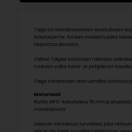
Taiga on skandinaaviseen sisustukseen sopi
kalusteperhe. Korkea maalattu jalka teke
helpottaa siivousta.
Valitse Taigasi kokonaan raikkaan valkoise
runkoon valita kansi- ja pohjalevyn kaunii
Taiga toimitetaan aina valmiiksi koottuna 
Materiaali
Runko MFC-kalustelevy 18 mm ja etusarja
massiivipuuta.
Lasiovet karkaistua turvalasia, joka rikkou
sillä ei ole lasille tyypillistä leikkaavaa re