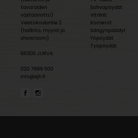
tavaroiden
Sohvapöydät
vastaanotto)
Vitriinit
Veistokouluntie 2
Komerot
(hallinto, myynti ja
Sängynpäädyt
showroom)
Yöpöydät
Työpöydät
66300 JURVA
020 7689 500
info@ejh.fi