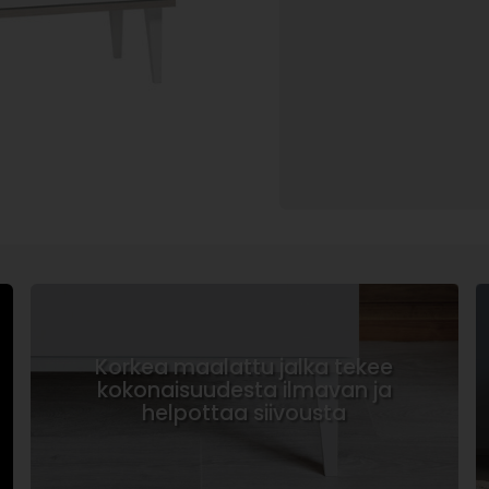
Korkea maalattu jalka tekee
kokonaisuudesta ilmavan ja
helpottaa siivousta