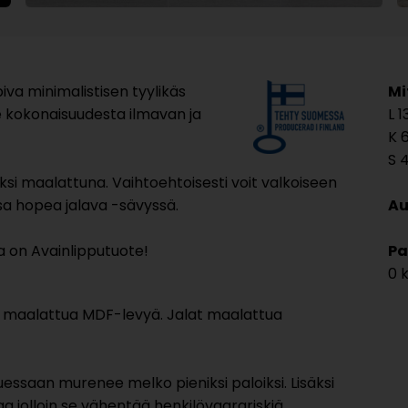
va minimalistisen tyylikäs
Mi
e kokonaisuudesta ilmavan ja
1
6
ksi maalattuna. Vaihtoehtoisesti voit valkoiseen
ssa hopea jalava -sävyssä.
Au
ja on Avainlipputuote!
Pa
0 
t maalattua MDF-levyä. Jalat maalattua
tuessaan murenee melko pieniksi paloiksi. Lisäksi
unaa jolloin se vähentää henkilövaarariskiä.