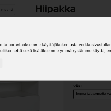
timyynti
Tuotteet
Jälleenmyyjät
Kuvast
ioita parantaaksemme käyttäjäkokemusta verkkosivustolla
koliikennettä sekä lisätäksemme ymmärrystämme käyttäjiem
TAIGA 2.1
»
Kodin kalusteet
Huone
VÄRI