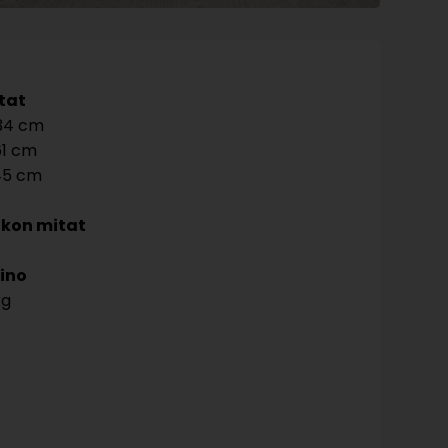
tat
34
1
45
kon mitat
ino
kg