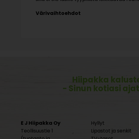
Värivaihtoehdot
Hiipakka kalust
- Sinun kotiasi aja
E J Hiipakka Oy
Hyllyt
Teollisuustie 1
Lipastot ja senkit
(tuotanto ja
TV-tasot