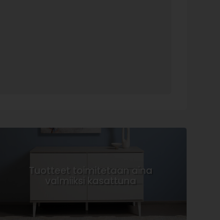
Tuotteet toimitetaan aina
valmiiksi kasattuna