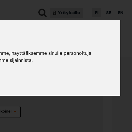
Yrityksille
FI
SE
EN
ot & ohjeet
Asiakaspalvelu
mme, näyttääksemme sinulle personoituja
me sijainnista.
4
»
»
kalumallistot
Taiga
Taiga 2.14