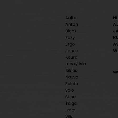
Aalto
HI
Anton
A
Black
J
Eazy
K
Ergo
A
Jenna
W
Kaura
Luna / Isla
Niklas
Nauvo
Sointu
Solo
Stina
Taiga
Usva
Vilja