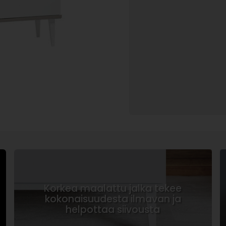
Korkea maalattu jalka tekee
kokonaisuudesta ilmavan ja
helpottaa siivousta