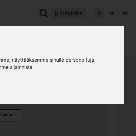
Yrityksille
FI
SE
EN
ot & ohjeet
Asiakaspalvelu
mme, näyttääksemme sinulle personoituja
me sijainnista.
2
»
»
kalumallistot
Taiga
Taiga 2.12