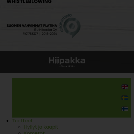
WHISTLEBLOWING
Kodin kalusteet
Tuotteet
Hyllyt ja kaapit
Komerot