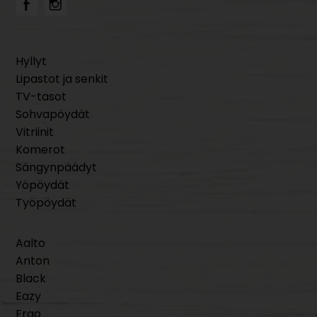
Hyllyt
Lipastot ja senkit
TV-tasot
Sohvapöydät
Vitriinit
Komerot
Sängynpäädyt
Yöpöydät
Työpöydät
Aalto
Anton
Black
Eazy
Ergo