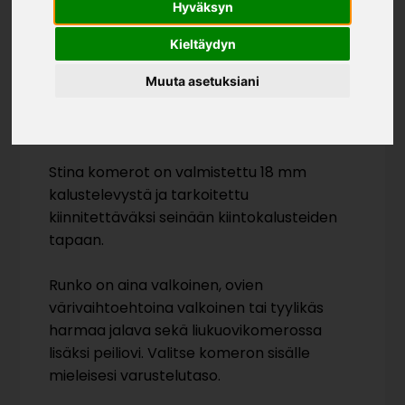
Hyväksyn
Kieltäydyn
Muuta asetuksiani
Stina komerot on valmistettu 18 mm
kalustelevystä ja tarkoitettu
kiinnitettäväksi seinään kiintokalusteiden
tapaan.
Runko on aina valkoinen, ovien
värivaihtoehtoina valkoinen tai tyylikäs
harmaa jalava sekä liukuovikomerossa
lisäksi peiliovi. Valitse komeron sisälle
mieleisesi varustelutaso.