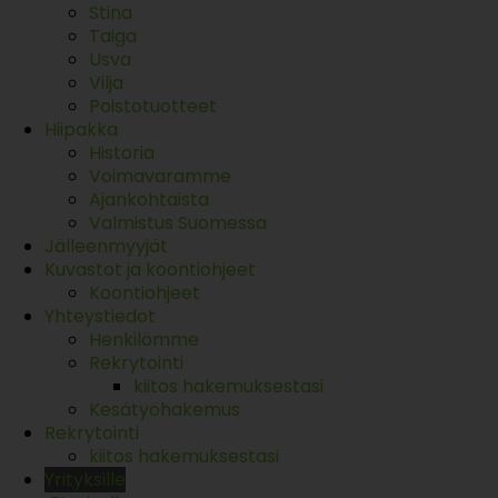
Stina
Taiga
Usva
Vilja
Poistotuotteet
Hiipakka
Historia
Voimavaramme
Ajankohtaista
Valmistus Suomessa
Jälleenmyyjät
Kuvastot ja koontiohjeet
Koontiohjeet
Yhteystiedot
Henkilömme
Rekrytointi
kiitos hakemuksestasi
Kesätyöhakemus
Rekrytointi
kiitos hakemuksestasi
Yrityksille