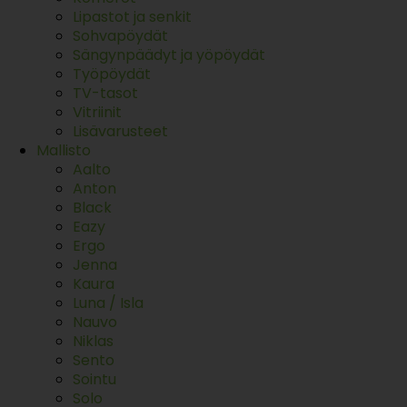
Lipastot ja senkit
Sohvapöydät
Sängynpäädyt ja yöpöydät
Työpöydät
TV-tasot
Vitriinit
Lisävarusteet
Mallisto
Aalto
Anton
Black
Eazy
Ergo
Jenna
Kaura
Luna / Isla
Nauvo
Niklas
Sento
Sointu
Solo