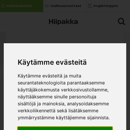
Kodinkalusteet
Teollisuustuotteet
Projektimyynti
Käytämme evästeitä
Käytämme evästeitä ja muita
SN LIUKUOVIKOMERO
seurantateknologioita parantaaksemme
OVIPARI
käyttäjäkokemusta verkkosivustollamme,
»
»
Kodin kalusteet
Huonekalumallistot
»
näyttääksemme sinulle personoituja
Stina
SN Liukuovikomero ovipari
sisältöjä ja mainoksia, analysoidaksemme
VÄRI
verkkoliikennettä sekä lisätäksemme
ymmärrystämme käyttäjiemme sijainnista.