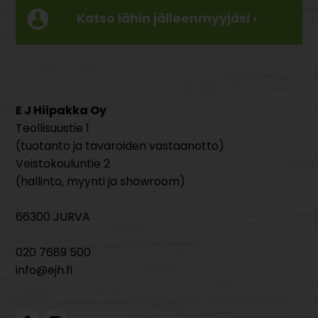
Katso lähin jälleenmyyjäsi ›
E J Hiipakka Oy
Teollisuustie 1
(tuotanto ja tavaroiden vastaanotto)
Veistokouluntie 2
(hallinto, myynti ja showroom)
66300 JURVA
020 7689 500
info@ejh.fi