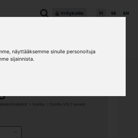
Yrityksille
FI
SE
EN
ot & ohjeet
Asiakaspalvelu
mme, näyttääksemme sinulle personoituja
me sijainnista.
1 / LEVEÄ
O
»
»
kalumallistot
Sointu
Sointu VS1 / Leveä