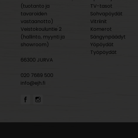
(tuotanto ja
TV-tasot
tavaroiden
Sohvapöydät
vastaanotto)
Vitriinit
Veistokouluntie 2
Komerot
(hallinto, myynti ja
Sängynpäädyt
showroom)
Yöpöydät
Työpöydät
66300 JURVA
020 7689 500
info@ejh.fi