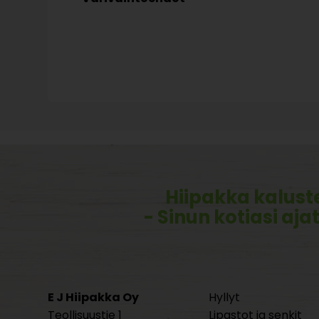
Hiipakka kalust
- Sinun kotiasi aja
E J Hiipakka Oy
Hyllyt
Teollisuustie 1
Lipastot ja senkit