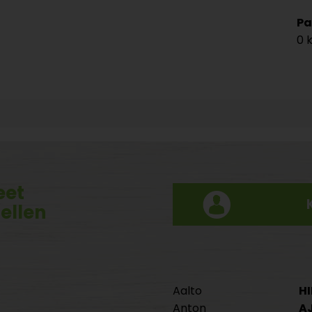
Pa
0 
eet
tellen
Aalto
HI
Anton
A