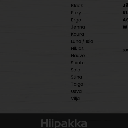
Black
J
Eazy
K
Ergo
A
Jenna
W
Kaura
Luna / Isla
Niklas
Nauvo
Sointu
Solo
Stina
Taiga
Usva
Vilja