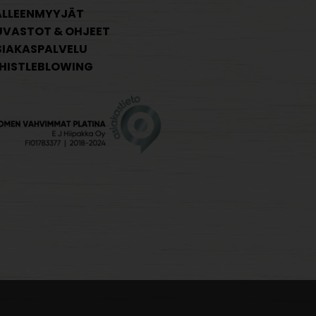
ÄLLEENMYYJÄT
UVASTOT & OHJEET
SIAKASPALVELU
HISTLEBLOWING