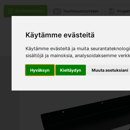
Kodinkalusteet
Teollisuustuotteet
Projek
Käytämme evästeitä
Mallistot
Käytämme evästeitä ja muita seurantateknolog
sisältöjä ja mainoksia, analysoidaksemme verk
Hyväksyn
Kieltäydyn
Muuta asetuksiani