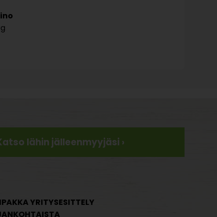
ino
kg
Katso lähin jälleenmyyjäsi ›
IPAKKA YRITYSESITTELY
JANKOHTAISTA