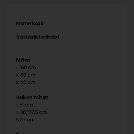
Materiaali
Värivaihtoehdot
Mitat
160
80
40
Aukon mitat
51
30/27,5
37