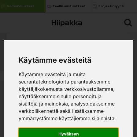
Kodinkalusteet
Teollisuustuotteet
Projektimyynti
Käytämme evästeitä
Käytämme evästeitä ja muita
seurantateknologioita parantaaksemme
käyttäjäkokemusta verkkosivustollamme,
näyttääksemme sinulle personoituja
sisältöjä ja mainoksia, analysoidaksemme
verkkoliikennettä sekä lisätäksemme
ymmärrystämme käyttäjiemme sijainnista.
Hyväksyn