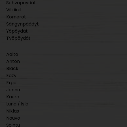
Sohvapöydät
Vitriinit
Komerot
Sängynpäädyt
Yöpöydät
Työpöydät
Aalto
Anton
Black
Eazy
Ergo
Jenna
Kaura
Luna / Isla
Niklas
Nauvo
Sointu