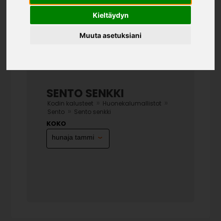
Kieltäydyn
Muuta asetuksiani
SENTO SENKKI
»
»
Kodin kalusteet
Huonekalumallistot
»
Sento
Sento senkki
KOKO