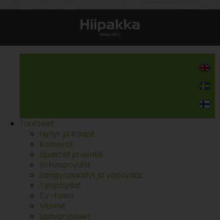
Kodin kalusteet
Tuotteet
Hyllyt ja kaapit
Komerot
Lipastot ja senkit
Sohvapöydät
Sängynpäädyt ja yöpöydät
Työpöydät
TV-tasot
Vitriinit
Lisävarusteet