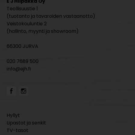
E J Hiipakka Oy
Teollisuustie 1
(tuotanto ja tavaroiden vastaanotto)
Veistokouluntie 2
(hallinto, myynti ja showroom)
66300 JURVA
020 7689 500
info@ejh.fi
Hyllyt
Lipastot ja senkit
TV-tasot