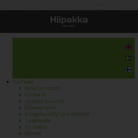
Kodin kalusteet
Tuotteet
Hyllyt ja kaapit
Komerot
Lipastot ja senkit
Sohvapöydät
Sängynpäädyt ja yöpöydät
Työpöydät
TV-tasot
Vitriinit