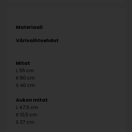
Materiaali
Värivaihtoehdot
Mitat
55
80
40
Aukon mitat
47,5
10,5
37