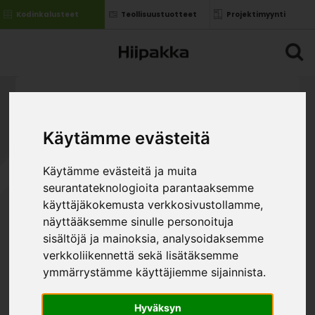
Kodinkalusteet
Teollisuustuotteet
Projektimyynti
Käytämme evästeitä
Käytämme evästeitä ja muita
seurantateknologioita parantaaksemme
käyttäjäkokemusta verkkosivustollamme,
näyttääksemme sinulle personoituja
sisältöjä ja mainoksia, analysoidaksemme
verkkoliikennettä sekä lisätäksemme
ymmärrystämme käyttäjiemme sijainnista.
Hyväksyn