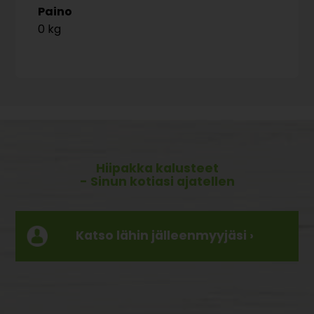
Paino
0 kg
Hiipakka kalusteet
- Sinun kotiasi ajatellen
Katso lähin jälleenmyyjäsi ›