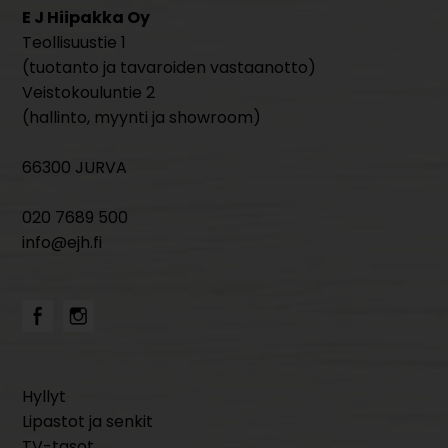
E J Hiipakka Oy
Teollisuustie 1
(tuotanto ja tavaroiden vastaanotto)
Veistokouluntie 2
(hallinto, myynti ja showroom)
66300 JURVA
020 7689 500
info@ejh.fi
Hyllyt
Lipastot ja senkit
TV-tasot