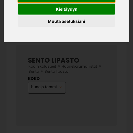
Kieltäydyn
Muuta asetuksiani
SENTO LIPASTO
»
»
Kodin kalusteet
Huonekalumallistot
»
Sento
Sento lipasto
KOKO