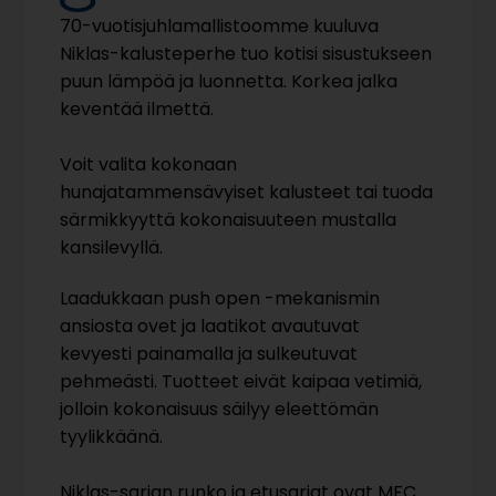
70-vuotisjuhlamallistoomme kuuluva
Niklas-kalusteperhe tuo kotisi sisustukseen
puun lämpöä ja luonnetta. Korkea jalka
keventää ilmettä.
Voit valita kokonaan
hunajatammensävyiset kalusteet tai tuoda
särmikkyyttä kokonaisuuteen mustalla
kansilevyllä.
Laadukkaan push open -mekanismin
ansiosta ovet ja laatikot avautuvat
kevyesti painamalla ja sulkeutuvat
pehmeästi. Tuotteet eivät kaipaa vetimiä,
jolloin kokonaisuus säilyy eleettömän
tyylikkäänä.
Niklas-sarjan runko ja etusarjat ovat MFC