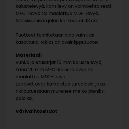
kalustelevyä, kansilevy on vaihtoehtoisesti
MFC-levyä tai maalattua MDF-levyä.
Massiivipuisen jalan korkeus on 13 cm.
Tuotteet toimitetaan aina valmiiksi
kasattuna. Niklas on avainlipputuote!
Materiaali
Runko ja etusarjat 16 mm kalustelevyä,
kansi 25 mm MFC-kalustelevyä tai
maalattua MDF-levyä.
Lasiovet ovat karkaistua turvalasia, joka
rikkoutuessaan murenee melko pieniksi
paloiksi.
Värivaihtoehdot