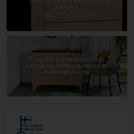
ovet ja laatikot avautuvat
kevyesti
Tuotteet toimitetaan aina
valmiiksi kasattuna. Niklas on
avainlipputuote!