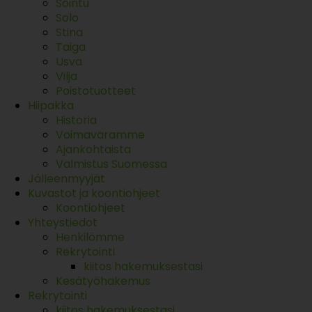
Sointu
Solo
Stina
Taiga
Usva
Vilja
Poistotuotteet
Hiipakka
Historia
Voimavaramme
Ajankohtaista
Valmistus Suomessa
Jälleenmyyjät
Kuvastot ja koontiohjeet
Koontiohjeet
Yhteystiedot
Henkilömme
Rekrytointi
kiitos hakemuksestasi
Kesätyöhakemus
Rekrytointi
kiitos hakemuksestasi