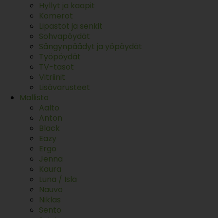
Hyllyt ja kaapit
Komerot
Lipastot ja senkit
Sohvapöydät
Sängynpäädyt ja yöpöydät
Työpöydät
TV-tasot
Vitriinit
Lisävarusteet
Mallisto
Aalto
Anton
Black
Eazy
Ergo
Jenna
Kaura
Luna / Isla
Nauvo
Niklas
Sento