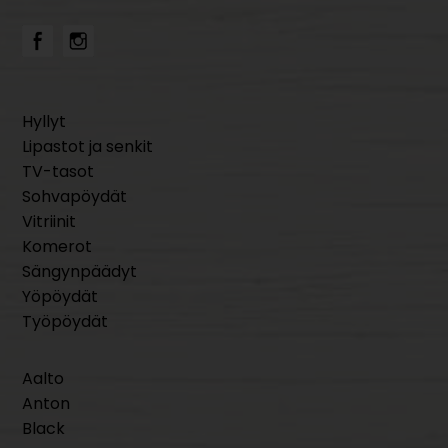
Hyllyt
Lipastot ja senkit
TV-tasot
Sohvapöydät
Vitriinit
Komerot
Sängynpäädyt
Yöpöydät
Työpöydät
Aalto
Anton
Black