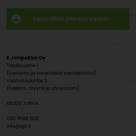
Katso lähin jälleenmyyjäsi ›
E J Hiipakka Oy
Teollisuustie 1
(tuotanto ja tavaroiden vastaanotto)
Veistokouluntie 2
(hallinto, myynti ja showroom)
66300 JURVA
020 7689 500
info@ejh.fi