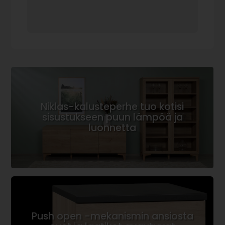
Niklas-kalusteperhe tuo kotisi
sisustukseen puun lämpöä ja
luonnetta
Push open -mekanismin ansiosta