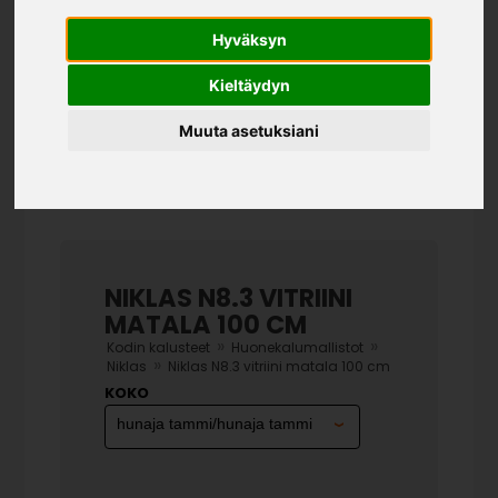
Hyväksyn
Kieltäydyn
Muuta asetuksiani
NIKLAS N8.3 VITRIINI
MATALA 100 CM
»
»
Kodin kalusteet
Huonekalumallistot
»
Niklas
Niklas N8.3 vitriini matala 100 cm
KOKO