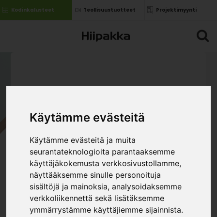
Kodinkalusteet
Teollisuustuotteet
Projektimyynti
Käytämme evästeitä
Käytämme evästeitä ja muita
seurantateknologioita parantaaksemme
käyttäjäkokemusta verkkosivustollamme,
näyttääksemme sinulle personoituja
sisältöjä ja mainoksia, analysoidaksemme
verkkoliikennettä sekä lisätäksemme
ymmärrystämme käyttäjiemme sijainnista.