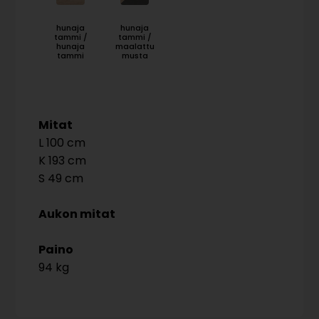
hunaja
hunaja
tammi /
tammi /
hunaja
maalattu
tammi
musta
Mitat
100
193
49
Aukon mitat
Paino
94 kg