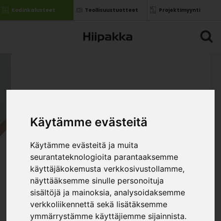
Kodinkalusteet
Teollisuustuotteet
Projektimyynti
Käytämme evästeitä
Käytämme evästeitä ja muita
seurantateknologioita parantaaksemme
käyttäjäkokemusta verkkosivustollamme,
näyttääksemme sinulle personoituja
sisältöjä ja mainoksia, analysoidaksemme
verkkoliikennettä sekä lisätäksemme
ymmärrystämme käyttäjiemme sijainnista.