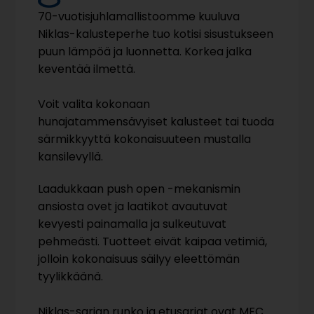
70-vuotisjuhlamallistoomme kuuluva
Niklas-kalusteperhe tuo kotisi sisustukseen
puun lämpöä ja luonnetta. Korkea jalka
keventää ilmettä.
Voit valita kokonaan
hunajatammensävyiset kalusteet tai tuoda
särmikkyyttä kokonaisuuteen mustalla
kansilevyllä.
Laadukkaan push open -mekanismin
ansiosta ovet ja laatikot avautuvat
kevyesti painamalla ja sulkeutuvat
pehmeästi. Tuotteet eivät kaipaa vetimiä,
jolloin kokonaisuus säilyy eleettömän
tyylikkäänä.
Niklas-sarjan runko ja etusarjat ovat MFC