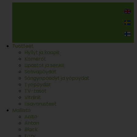
Kodin kalusteet
Tuotteet
Hyllyt ja kaapit
Komerot
Lipastot ja senkit
Sohvapöydät
Sängynpäädyt ja yöpöydät
Työpöydät
TV-tasot
Vitriinit
Lisävarusteet
Mallisto
Aalto
Anton
Black
Eazy