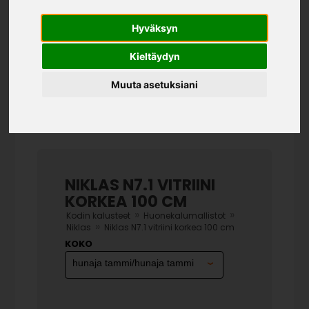
Hyväksyn
Kieltäydyn
Muuta asetuksiani
NIKLAS N7.1 VITRIINI
KORKEA 100 CM
»
»
Kodin kalusteet
Huonekalumallistot
»
Niklas
Niklas N7.1 vitriini korkea 100 cm
KOKO