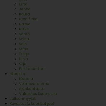
Ergo
Jenna
Kaura
Luna / Isla
Nauvo
Niklas
Sento
Sointu
Solo
Stina
Taiga
Usva
Vilja
Poistotuotteet
Hiipakka
Historia
Voimavaramme
Ajankohtaista
Valmistus Suomessa
Jälleenmyyjät
Kuvastot ja koontiohjeet