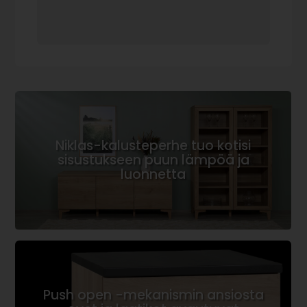
Niklas-kalusteperhe tuo kotisi
sisustukseen puun lämpöä ja
luonnetta
Push open -mekanismin ansiosta