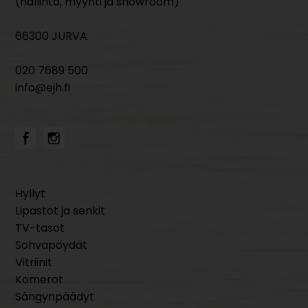
(hallinto, myynti ja showroom)
66300 JURVA
020 7689 500
info@ejh.fi
Hyllyt
Lipastot ja senkit
TV-tasot
Sohvapöydät
Vitriinit
Komerot
Sängynpäädyt