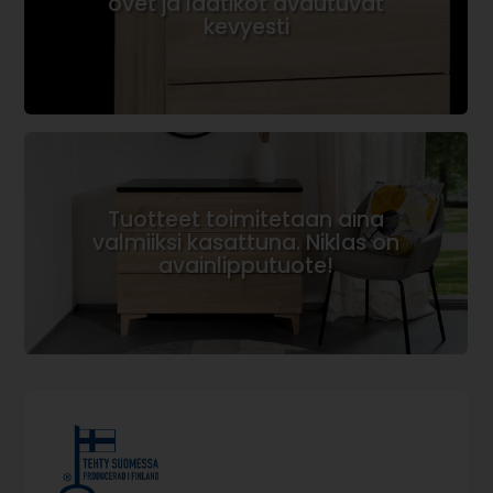
ovet ja laatikot avautuvat
kevyesti
Tuotteet toimitetaan aina
valmiiksi kasattuna. Niklas on
avainlipputuote!