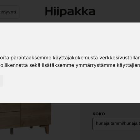
timyynti
Tuotteet
Jälleenmyyjät
Kuvast
ioita parantaaksemme käyttäjäkokemusta verkkosivustolla
koliikennettä sekä lisätäksemme ymmärrystämme käyttäjiem
NIKLAS N
»
Kodin kalusteet
Huone
cm
KOKO