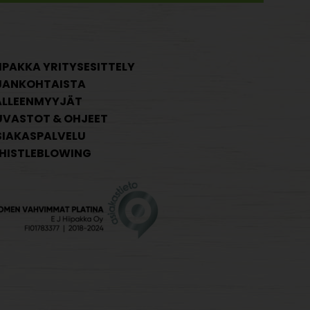
IPAKKA YRITYSESITTELY
JANKOHTAISTA
ÄLLEENMYYJÄT
UVASTOT & OHJEET
SIAKASPALVELU
HISTLEBLOWING