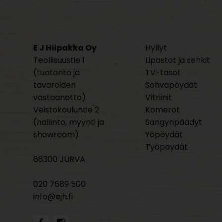
E J Hiipakka Oy
Hyllyt
Teollisuustie 1
Lipastot ja senkit
(tuotanto ja
TV-tasot
tavaroiden
Sohvapöydät
vastaanotto)
Vitriinit
Veistokouluntie 2
Komerot
(hallinto, myynti ja
Sängynpäädyt
showroom)
Yöpöydät
Työpöydät
66300 JURVA
020 7689 500
info@ejh.fi