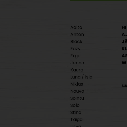
Aalto
HI
Anton
A
Black
J
Eazy
K
Ergo
A
Jenna
W
Kaura
Luna / Isla
Niklas
Nauvo
Sointu
Solo
Stina
Taiga
Usva