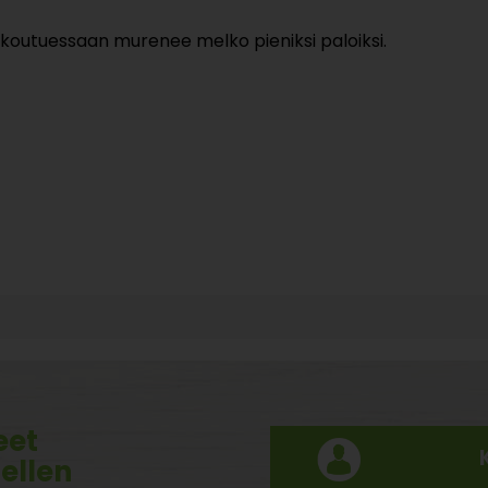
ikkoutuessaan murenee melko pieniksi paloiksi.
eet
tellen