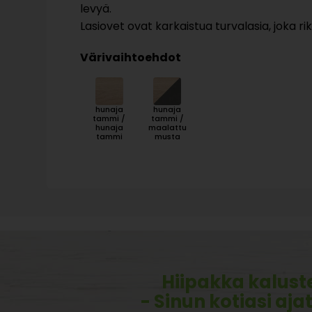
levyä.
Lasiovet ovat karkaistua turvalasia, joka r
Värivaihtoehdot
hunaja
hunaja
tammi /
tammi /
hunaja
maalattu
tammi
musta
Hiipakka kalust
- Sinun kotiasi aja