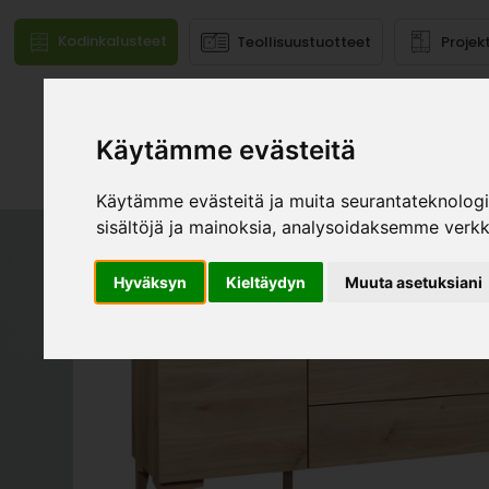
Kodinkalusteet
Teollisuustuotteet
Projek
Käytämme evästeitä
Mallistot
Käytämme evästeitä ja muita seurantateknolog
sisältöjä ja mainoksia, analysoidaksemme verk
Hyväksyn
Kieltäydyn
Muuta asetuksiani