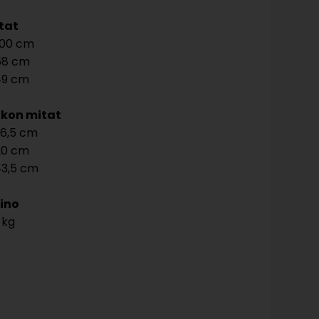
tat
00
58
49
kon mitat
6,5
20
3,5
ino
 kg