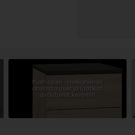
Push open -mekanismin
ansiosta ovet ja laatikot
avautuvat kevyesti