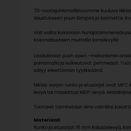
70-vuotisjuhlamallistoomme kuuluva Niklas
sisustukseen puun lämpöä ja luonnetta. Ko
Voit valita kokonaan hunajatammensävyise
kokonaisuuteen mustalla kansilevyllä.
Laadukkaan push open -mekanismin ansiost
painamalla ja sulkeutuvat pehmeästi. Tuott
säilyy eleettömän tyylikkäänä.
Niklas-sarjan runko ja etusarjat ovat MFC 
levyä tai maalattua MDF-levyä. Massiivipui
Tuotteet toimitetaan aina valmiiksi kasatt
Materiaali
Runko ja etusarjat 16 mm kalustelevyä, k