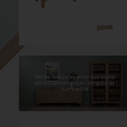
Niklas-kalusteperhe tuo kotisi
sisustukseen puun lämpöä ja
luonnetta