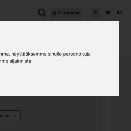
Yrityksille
FI
SE
EN
ot & ohjeet
Asiakaspalvelu
mme, näyttääksemme sinulle personoituja
me sijainnista.
6.1 TV-TASO 200 CM
»
»
kalumallistot
Niklas
Niklas N6.1 tv-taso 200