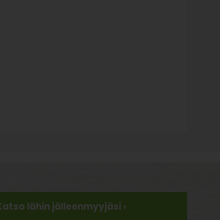
Katso lähin jälleenmyyjäsi ›