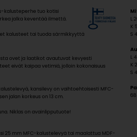
-kalusteperhe tuo kotisi
Mi
rkea jalka keventää ilmettä.
2
t kalusteet tai tuoda särmikkyyttä
Au
4
a ovet ja laatikot avautuvat kevyesti
eet eivät kaipaa vetimiä, jolloin kokonaisuus
4
Pa
kalustelevyä, kansilevy on vaihtoehtoisesti MFC-
68
sen jalan korkeus on 13 cm.
una. Niklas on avainlipputuote!
ansi 25 mm MFC-kalustelevyä tai maalattua MDF-