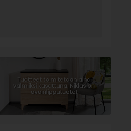
Tuotteet toimitetaan aina
valmiiksi kasattuna. Niklas on
avainlipputuote!