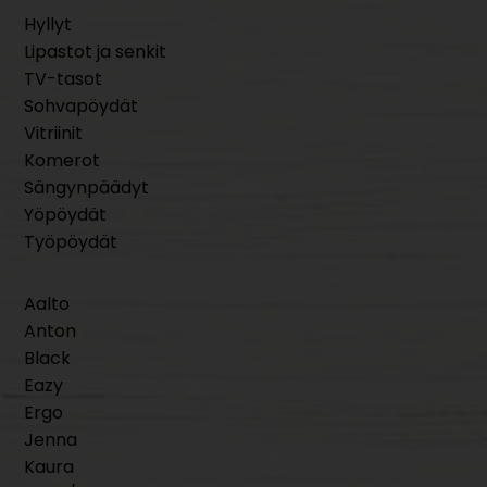
Hyllyt
Lipastot ja senkit
TV-tasot
Sohvapöydät
Vitriinit
Komerot
Sängynpäädyt
Yöpöydät
Työpöydät
Aalto
Anton
Black
Eazy
Ergo
Jenna
Kaura