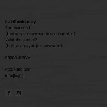
E J Hiipakka Oy
Teollisuustie 1
(tuotanto ja tavaroiden vastaanotto)
Veistokouluntie 2
(hallinto, myynti ja showroom)
66300 JURVA
020 7689 500
info@ejh.fi