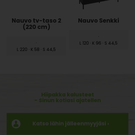
Nauvo tv-taso 2
Nauvo Senkki
(220 cm)
·
·
L 120 · K 96 · S 44,5
L 220 · K 58 · S 44,5
Hiipakka kalusteet
- Sinun kotiasi ajatellen
Katso lähin jälleenmyyjäsi ›