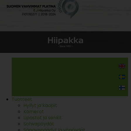
Kodin kalusteet
Tuotteet
Hyllyt ja kaapit
Komerot
Lipastot ja senkit
Sohvapöydät
Sängynpäädyt ja yöpöydät