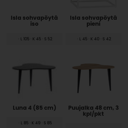
Isla sohvapöytä
Isla sohvapöytä
iso
pieni
·
L 105 · K 45 · S 52
·
L 45 · K 40 · S 42
Luna 4 (85 cm)
Puujalka 48 cm, 3
kpl/pkt
·
L 85 · K 49 · S 85