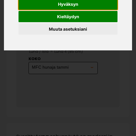
Hyväksyn
Kieltäydyn
Muuta asetuksiani
LUNA 4 (85 CM)
»
»
Kodin kalusteet
Huonekalumallistot
»
Luna / Isla
Luna 4 (85 cm)
KOKO