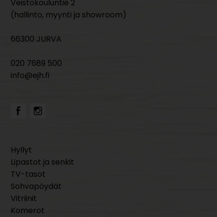
Veistokouluntie 2
(hallinto, myynti ja showroom)
66300 JURVA
020 7689 500
info@ejh.fi
Hyllyt
Lipastot ja senkit
TV-tasot
Sohvapöydät
Vitriinit
Komerot