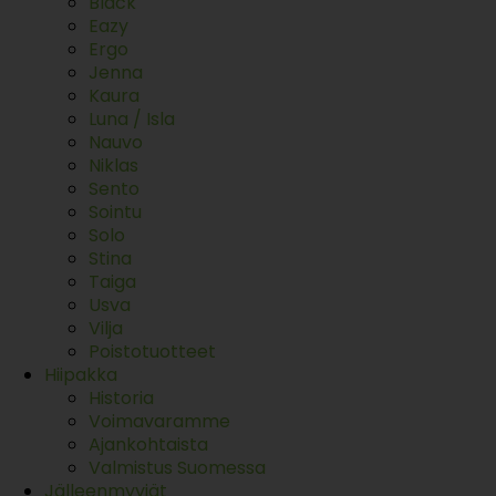
Black
Eazy
Ergo
Jenna
Kaura
Luna / Isla
Nauvo
Niklas
Sento
Sointu
Solo
Stina
Taiga
Usva
Vilja
Poistotuotteet
Hiipakka
Historia
Voimavaramme
Ajankohtaista
Valmistus Suomessa
Jälleenmyyjät