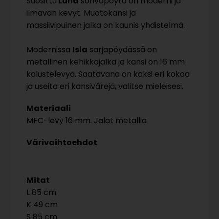
Suosittu
Luna
sohvapöytä on moderni ja
ilmavan kevyt. Muotokansi ja
massiivipuinen jalka on kaunis yhdistelmä.
Modernissa
Isla
sarjapöydässä on
metallinen kehikkojalka ja kansi on 16 mm
kalustelevyä. Saatavana on kaksi eri kokoa
ja useita eri kansivärejä, valitse mieleisesi.
Materiaali
MFC-levy 16 mm. Jalat metallia
Värivaihtoehdot
Mitat
85
49
85