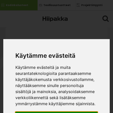
Kodinkalusteet
Teollisuustuotteet
Projektimyynti
Käytämme evästeitä
Käytämme evästeitä ja muita
seurantateknologioita parantaaksemme
käyttäjäkokemusta verkkosivustollamme,
näyttääksemme sinulle personoituja
sisältöjä ja mainoksia, analysoidaksemme
verkkoliikennettä sekä lisätäksemme
ymmärrystämme käyttäjiemme sijainnista.