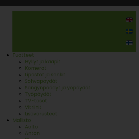
Kodin kalusteet
Tuotteet
Hyllyt ja kaapit
Komerot
Lipastot ja senkit
Sohvapöydät
Sängynpäädyt ja yöpöydät
Työpöydät
TV-tasot
Vitriinit
Lisävarusteet
Mallisto
Aalto
Anton