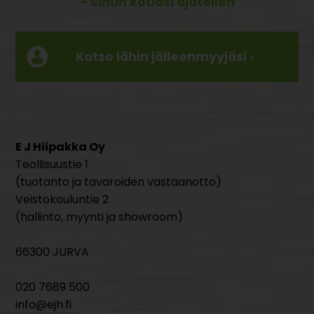
- Sinun kotiasi ajatellen
Katso lähin jälleenmyyjäsi ›
E J Hiipakka Oy
Teollisuustie 1
(tuotanto ja tavaroiden vastaanotto)
Veistokouluntie 2
(hallinto, myynti ja showroom)
66300 JURVA
020 7689 500
info@ejh.fi