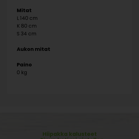
Mitat
140
80
34
Aukon mitat
Paino
0 kg
Hiipakka kalusteet