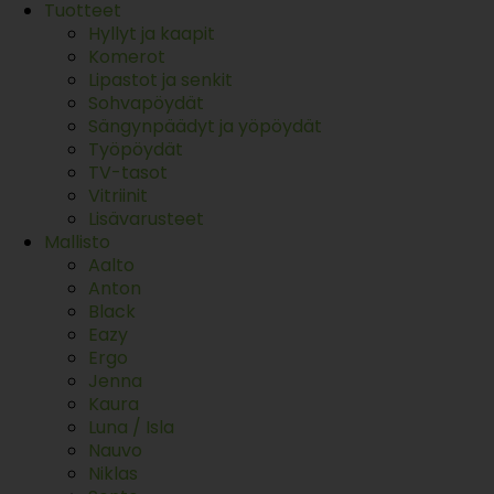
Tuotteet
Hyllyt ja kaapit
Komerot
Lipastot ja senkit
Sohvapöydät
Sängynpäädyt ja yöpöydät
Työpöydät
TV-tasot
Vitriinit
Lisävarusteet
Mallisto
Aalto
Anton
Black
Eazy
Ergo
Jenna
Kaura
Luna / Isla
Nauvo
Niklas