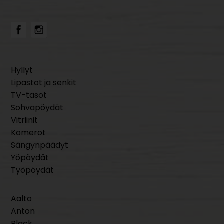
Hyllyt
Lipastot ja senkit
TV-tasot
Sohvapöydät
Vitriinit
Komerot
Sängynpäädyt
Yöpöydät
Työpöydät
Aalto
Anton
Black