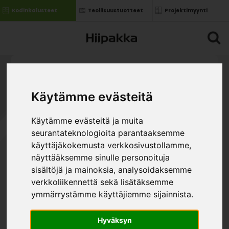
Kodinkalusteet
Teollisuustuotteet
Projektimyynti
Käytämme evästeitä
Käytämme evästeitä ja muita
seurantateknologioita parantaaksemme
käyttäjäkokemusta verkkosivustollamme,
näyttääksemme sinulle personoituja
sisältöjä ja mainoksia, analysoidaksemme
verkkoliikennettä sekä lisätäksemme
ymmärrystämme käyttäjiemme sijainnista.
Hyväksyn