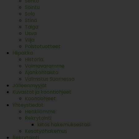
Sento
Sointu
Solo
Stina
Taiga
Usva
Vilja
Poistotuotteet
Hiipakka
Historia
Voimavaramme
Ajankohtaista
Valmistus Suomessa
Jälleenmyyjät
Kuvastot ja koontiohjeet
Koontiohjeet
Yhteystiedot
Henkilömme
Rekrytointi
kiitos hakemuksestasi
Kesätyöhakemus
Rekrytointi