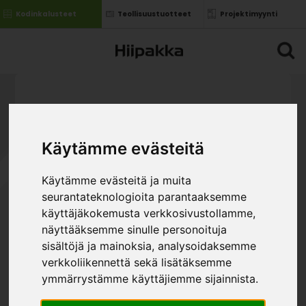
Kodinkalusteet
Teollisuustuotteet
Projektimyynti
Käytämme evästeitä
Käytämme evästeitä ja muita
seurantateknologioita parantaaksemme
käyttäjäkokemusta verkkosivustollamme,
näyttääksemme sinulle personoituja
sisältöjä ja mainoksia, analysoidaksemme
verkkoliikennettä sekä lisätäksemme
ymmärrystämme käyttäjiemme sijainnista.