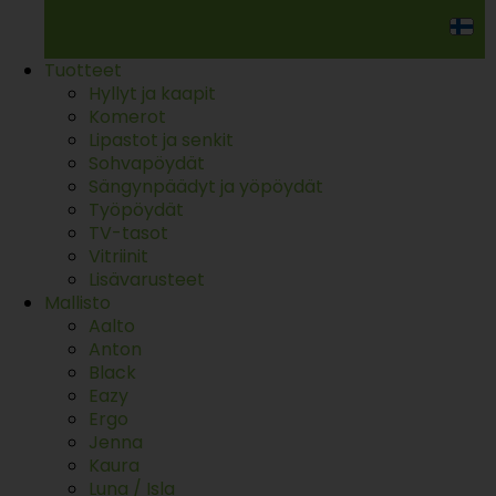
Tuotteet
Hyllyt ja kaapit
Komerot
Lipastot ja senkit
Sohvapöydät
Sängynpäädyt ja yöpöydät
Työpöydät
TV-tasot
Vitriinit
Lisävarusteet
Mallisto
Aalto
Anton
Black
Eazy
Ergo
Jenna
Kaura
Luna / Isla