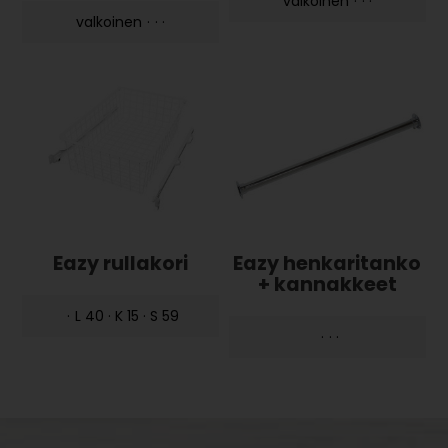
valkoinen
·
·
·
valkoinen
·
·
·
Eazy rullakori
Eazy henkaritanko
+ kannakkeet
·
L 40 · K 15 · S 59
·
·
·