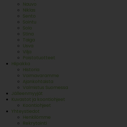
Nauvo
Niklas
Sento
Sointu
Solo
Stina
Taiga
Usva
Vilja
Poistotuotteet
Hiipakka
Historia
Voimavaramme
Ajankohtaista
Valmistus Suomessa
Jälleenmyyjät
Kuvastot ja koontiohjeet
Koontiohjeet
Yhteystiedot
Henkilömme
Rekrytointi