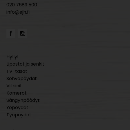
020 7689 500
info@ejh.fi
Hyllyt
Lipastot ja senkit
TV-tasot
Sohvapöydät
Vitriinit
Komerot
Sängynpäädyt
Yöpöydät
Työpöydät