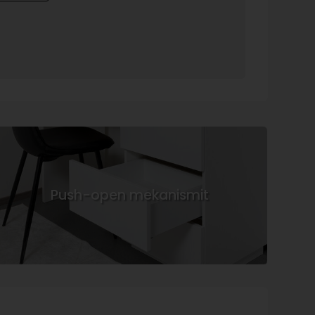
Push-open mekanismit