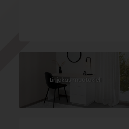
Linjakas muotokieli