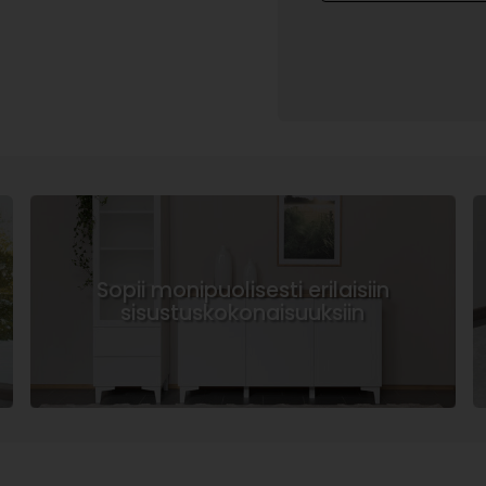
Sopii monipuolisesti erilaisiin
sisustuskokonaisuuksiin