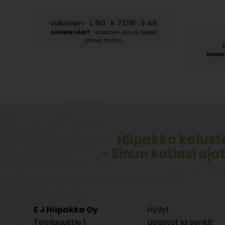
valkoinen
·
L 150 · K 73/81 · S 49
valkoinen, kaura, hopea
jalava, tammi
Hiipakka kalust
- Sinun kotiasi aja
E J Hiipakka Oy
Hyllyt
Teollisuustie 1
Lipastot ja senkit