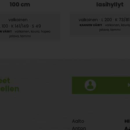
100 cm
lasihyllyt
valkoinen
·
valkoinen
·
L 200 · K 73/81
valkoinen, kaura
L 100 · K 141/149 · S 49
jalava, tammi
valkoinen, kaura, hopea
jalava, tammi
eet
tellen
Aalto
HI
Anton
A