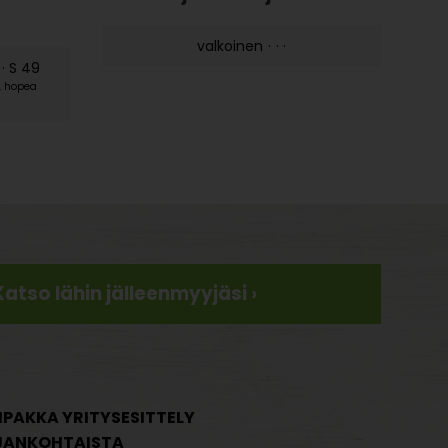
valkoinen
·
·
·
 · S 49
, hopea
Katso lähin jälleenmyyjäsi ›
IPAKKA YRITYSESITTELY
JANKOHTAISTA