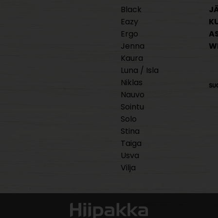
Black
J
Eazy
K
Ergo
A
Jenna
W
Kaura
Luna / Isla
Niklas
Nauvo
Sointu
Solo
Stina
Taiga
Usva
Vilja