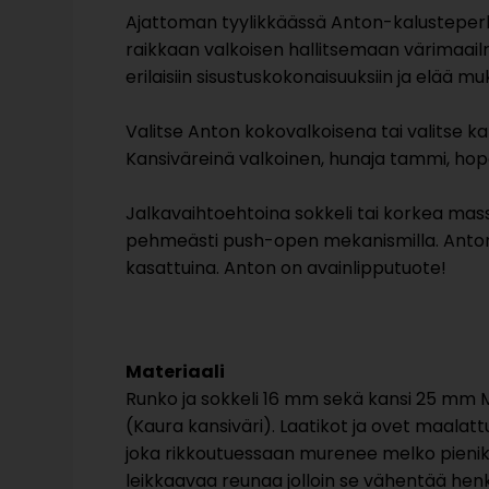
Ajattoman tyylikkäässä Anton-kalusteperh
raikkaan valkoisen hallitsemaan värimaail
erilaisiin sisustuskokonaisuuksiin ja elää 
Valitse Anton kokovalkoisena tai valitse kans
Kansiväreinä valkoinen, hunaja tammi, hope
Jalkavaihtoehtoina sokkeli tai korkea massi
pehmeästi push-open mekanismilla. Anton-
kasattuina. Anton on avainlipputuote!
Materiaali
Runko ja sokkeli 16 mm sekä kansi 25 mm
(Kaura kansiväri). Laatikot ja ovet maalatt
joka rikkoutuessaan murenee melko pieniksi pal
leikkaavaa reunaa jolloin se vähentää henk