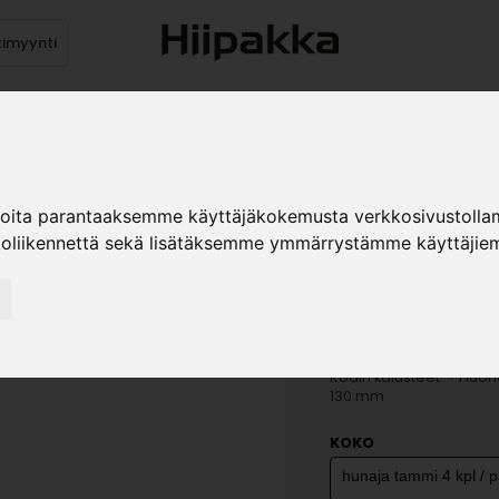
timyynti
Tuotteet
Jälleenmyyjät
Kuvast
ioita parantaaksemme käyttäjäkokemusta verkkosivustolla
koliikennettä sekä lisätäksemme ymmärrystämme käyttäjiem
NIKLAS/A
130 MM
»
Kodin kalusteet
Huone
130 mm
KOKO