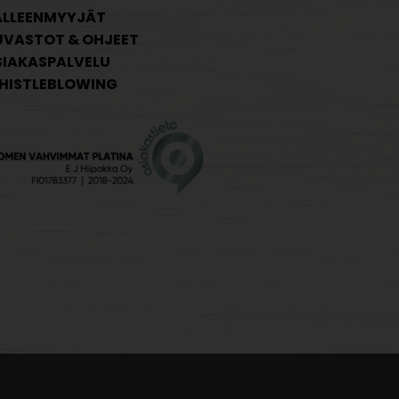
ÄLLEENMYYJÄT
UVASTOT & OHJEET
SIAKASPALVELU
HISTLEBLOWING