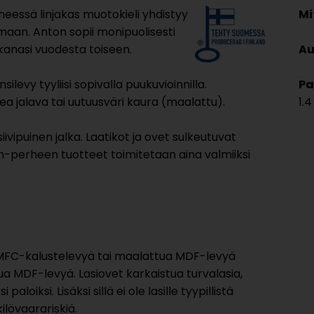
eessä linjakas muotokieli yhdistyy
Mi
maan. Anton sopii monipuolisesti
mukanasi vuodesta toiseen.
Au
ilevy tyyliisi sopivalla puukuvioinnilla.
Pa
a jalava tai uutuusväri kaura (maalattu).
1.4
ivipuinen jalka. Laatikot ja ovet sulkeutuvat
perheen tuotteet toimitetaan aina valmiiksi
 MFC-kalustelevyä tai maalattua MDF-levyä
ua MDF-levyä. Lasiovet karkaistua turvalasia,
oiksi. Lisäksi sillä ei ole lasille tyypillistä
ilövaarariskiä.