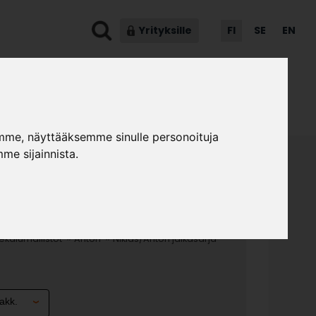
Yrityksille
FI
SE
EN
ot & ohjeet
Asiakaspalvelu
mme, näyttääksemme sinulle personoituja
me sijainnista.
NTON JALKASARJA
»
»
kalumallistot
Anton
Niklas/Anton jalkasarja