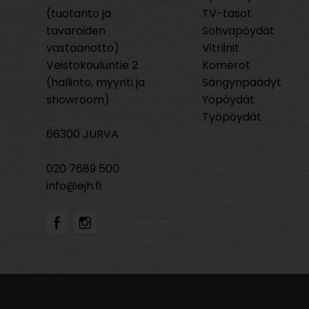
(tuotanto ja
TV-tasot
tavaroiden
Sohvapöydät
vastaanotto)
Vitriinit
Veistokouluntie 2
Komerot
(hallinto, myynti ja
Sängynpäädyt
showroom)
Yöpöydät
Työpöydät
66300 JURVA
020 7689 500
info@ejh.fi