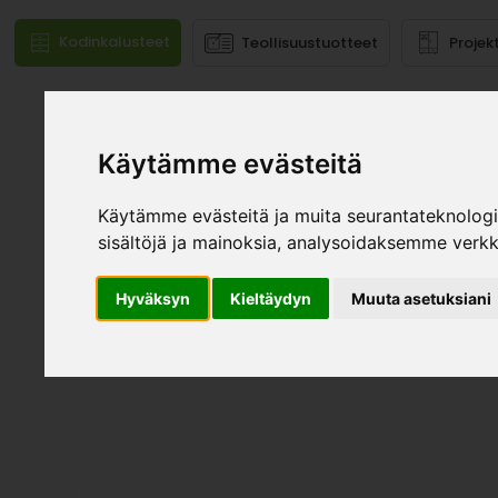
Kodinkalusteet
Teollisuustuotteet
Projek
Mallistot
Käytämme evästeitä
Käytämme evästeitä ja muita seurantateknolog
sisältöjä ja mainoksia, analysoidaksemme verk
Hyväksyn
Kieltäydyn
Muuta asetuksiani