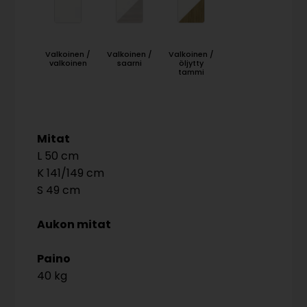
Valkoinen /
Valkoinen /
Valkoinen /
valkoinen
saarni
öljytty
tammi
Mitat
50
141/149
49
Aukon mitat
Paino
40 kg