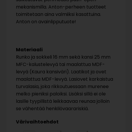
mekanismilla. Anton-perheen tuotteet
toimitetaan aina valmiiksi kasattuina.
Anton on avainlipputuote!
Materiaali
Runko ja sokkeli 16 mm sekä kansi 25 mm
MFC-kalustelevyä tai maalattua MDF-
levyä (Kaura kansiväri). Laatikot ja ovet
maalattua MDF-levyä. Lasiovet karkaistua
turvalasia, joka rikkoutuessaan murenee
melko pieniksi paloiksi. Lisäksi sillä ei ole
lasille tyypillistä leikkaavaa reunaa jolloin
se vähentää henkilövaarariskiä.
Värivaihtoehdot