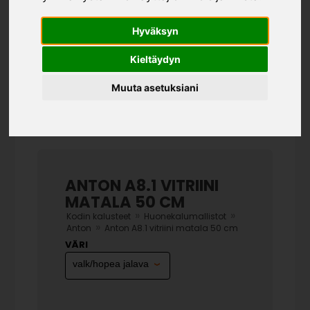
Hyväksyn
Kieltäydyn
Muuta asetuksiani
ANTON A8.1 VITRIINI
MATALA 50 CM
»
»
Kodin kalusteet
Huonekalumallistot
»
Anton
Anton A8.1 vitriini matala 50 cm
VÄRI