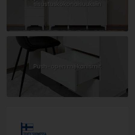
sisustuskokonaisuuksiin
Push-open mekanismit