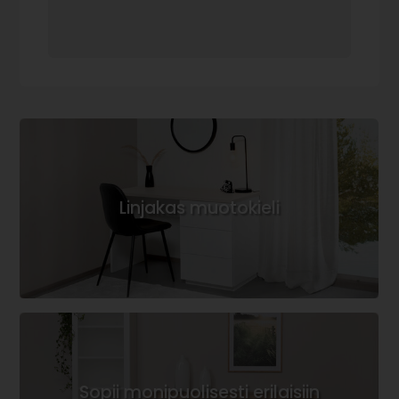
Linjakas muotokieli
Sopii monipuolisesti erilaisiin