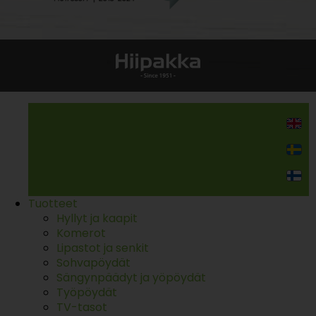
Kodin kalusteet
Tuotteet
Hyllyt ja kaapit
Komerot
Lipastot ja senkit
Sohvapöydät
Sängynpäädyt ja yöpöydät
Työpöydät
TV-tasot