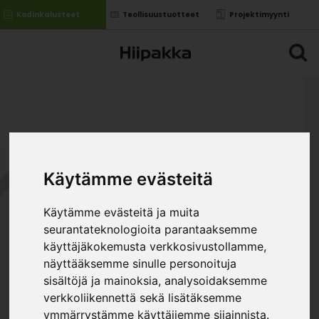
Kodinkalusteet
Teollisuustuotteet
Projektimyynti
Käytämme evästeitä
Käytämme evästeitä ja muita
seurantateknologioita parantaaksemme
käyttäjäkokemusta verkkosivustollamme,
näyttääksemme sinulle personoituja
sisältöjä ja mainoksia, analysoidaksemme
verkkoliikennettä sekä lisätäksemme
ymmärrystämme käyttäjiemme sijainnista.