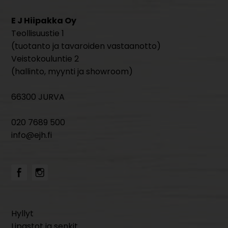
E J Hiipakka Oy
Teollisuustie 1
(tuotanto ja tavaroiden vastaanotto)
Veistokouluntie 2
(hallinto, myynti ja showroom)
66300 JURVA
020 7689 500
info@ejh.fi
Hyllyt
Lipastot ja senkit