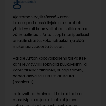
Ajattoman tyylikkäässä Anton-
kalusteperheessä linjakas muotokieli
yhdistyy raikkaan valkoisen hallitsemaan
värimaailmaan. Anton sopii monipuolisesti
erilaisiin sisustuskokonaisuuksiin ja elää
mukanasi vuodesta toiseen.
Valitse Anton kokovalkoisena tai valitse
kansilevy tyyliisi sopivalla puukuvioinnilla.
Kansiväreinä valkoinen, hunaja tammi,
hopea jalava tai uutuusväri kaura
(maalattu).
Jalkavaihtoehtoina sokkeli tai korkea
massiivipuinen jalka. Laatikot ja ovet
sulkeutuvat pehmeästi push-open