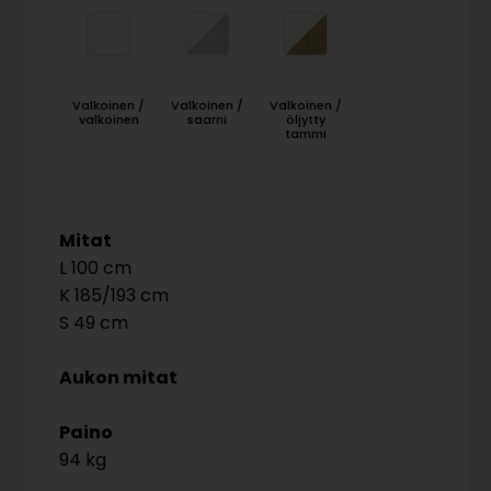
Valkoinen /
Valkoinen /
Valkoinen /
valkoinen
saarni
öljytty
tammi
Mitat
100
185/193
49
Aukon mitat
Paino
94 kg