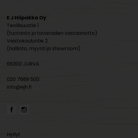
E J Hiipakka Oy
Teollisuustie 1
(tuotanto ja tavaroiden vastaanotto)
Veistokouluntie 2
(hallinto, myynti ja showroom)
66300 JURVA
020 7689 500
info@ejh.fi
Hyllyt