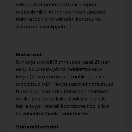
sulkeutuvat pehmeästi push-open
mekanismilla. Anton-perheen tuotteet
toimitetaan aina valmiiksi kasattuina.
Anton on avainlipputuote!
Materiaali
Runko ja sokkeli 16 mm sekä kansi 25 mm
MFC-kalustelevyä tai maalattua MDF-
levyä (Kaura kansiväri). Laatikot ja ovet
maalattua MDF-levyä. Lasiovet karkaistua
turvalasia, joka rikkoutuessaan murenee
melko pieniksi paloiksi. Lisäksi sillä ei ole
lasille tyypillistä leikkaavaa reunaa jolloin
se vähentää henkilövaarariskiä.
Värivaihtoehdot