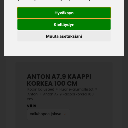
Hyväksyn
Kieltäydyn
Muuta asetuksiani
ANTON A7.9 KAAPPI
KORKEA 100 CM
»
»
Kodin kalusteet
Huonekalumallistot
»
Anton
Anton A7.9 kaappi korkea 100
cm
VÄRI