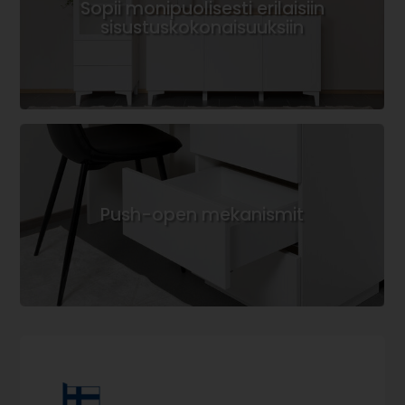
Sopii monipuolisesti erilaisiin
sisustuskokonaisuuksiin
Push-open mekanismit