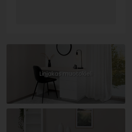
Linjakas muotokieli