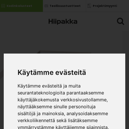
Kodinkalusteet
Teollisuustuotteet
Projektimyynti
Käytämme evästeitä
Käytämme evästeitä ja muita
seurantateknologioita parantaaksemme
käyttäjäkokemusta verkkosivustollamme,
näyttääksemme sinulle personoituja
sisältöjä ja mainoksia, analysoidaksemme
verkkoliikennettä sekä lisätäksemme
ymmärrystämme käyttäjiemme sijainnista.