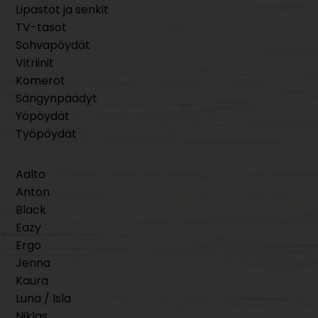
Lipastot ja senkit
TV-tasot
Sohvapöydät
Vitriinit
Komerot
Sängynpäädyt
Yöpöydät
Työpöydät
Aalto
Anton
Black
Eazy
Ergo
Jenna
Kaura
Luna / Isla
Niklas