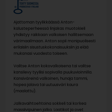
Ajattoman tyylikkäässä Anton-
kalusteperheessä linjakas muotokieli
yhdistyy raikkaan valkoisen hallitsemaan
värimaailmaan. Anton sopii monipuolisesti
erilaisiin sisustuskokonaisuuksiin ja elää
mukanasi vuodesta toiseen.
Valitse Anton kokovalkoisena tai valitse
kansilevy tyyliisi sopivalla puukuvioinnilla.
Kansiväreinä valkoinen, hunaja tammi,
hopea jalava tai uutuusväri kaura
(maalattu).
Jalkavaihtoehtoina sokkeli tai korkea
massiivipuinen jalka. Laatikot ja ovet