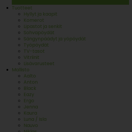
Tuotteet
Hyllyt ja kaapit
Komerot
Lipastot ja senkit
Sohvapöydät
Sängynpäädyt ja yöpöydät
Työpöydät
TV-tasot
Vitriinit
Lisävarusteet
Mallisto
Aalto
Anton
Black
Eazy
Ergo
Jenna
Kaura
Luna / Isla
Nauvo
Niklas