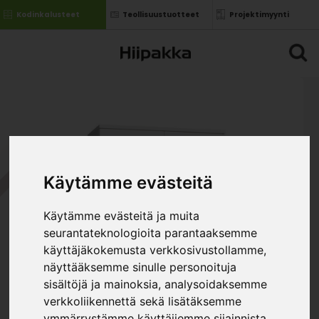
Kodinkalusteet
Teollisuustuotteet
Projektimyynti
Käytämme evästeitä
Käytämme evästeitä ja muita
seurantateknologioita parantaaksemme
käyttäjäkokemusta verkkosivustollamme,
näyttääksemme sinulle personoituja
sisältöjä ja mainoksia, analysoidaksemme
verkkoliikennettä sekä lisätäksemme
ymmärrystämme käyttäjiemme sijainnista.