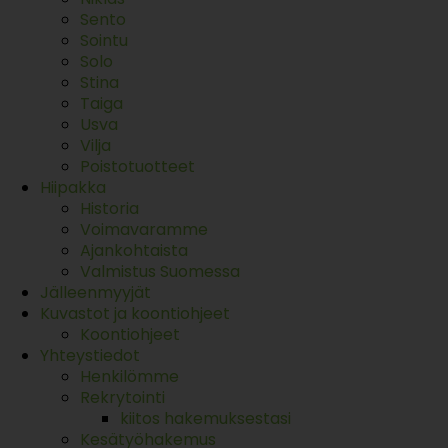
Sento
Sointu
Solo
Stina
Taiga
Usva
Vilja
Poistotuotteet
Hiipakka
Historia
Voimavaramme
Ajankohtaista
Valmistus Suomessa
Jälleenmyyjät
Kuvastot ja koontiohjeet
Koontiohjeet
Yhteystiedot
Henkilömme
Rekrytointi
kiitos hakemuksestasi
Kesätyöhakemus