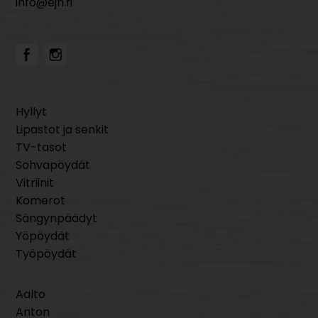
info@ejh.fi
Hyllyt
Lipastot ja senkit
TV-tasot
Sohvapöydät
Vitriinit
Komerot
Sängynpäädyt
Yöpöydät
Työpöydät
Aalto
Anton