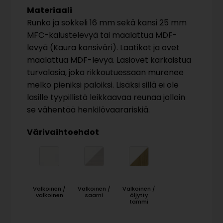
Materiaali
Runko ja sokkeli 16 mm sekä kansi 25 mm
MFC-kalustelevyä tai maalattua MDF-
levyä (Kaura kansiväri). Laatikot ja ovet
maalattua MDF-levyä. Lasiovet karkaistua
turvalasia, joka rikkoutuessaan murenee
melko pieniksi paloiksi. Lisäksi sillä ei ole
lasille tyypillistä leikkaavaa reunaa jolloin
se vähentää henkilövaarariskiä.
Värivaihtoehdot
Valkoinen /
Valkoinen /
Valkoinen /
valkoinen
saarni
öljytty
tammi