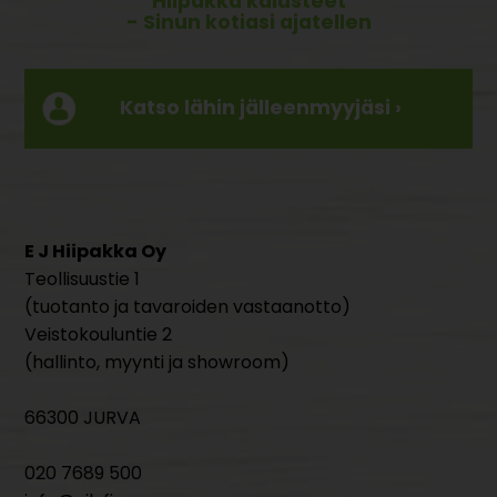
Hiipakka kalusteet
- Sinun kotiasi ajatellen
Katso lähin jälleenmyyjäsi ›
E J Hiipakka Oy
Teollisuustie 1
(tuotanto ja tavaroiden vastaanotto)
Veistokouluntie 2
(hallinto, myynti ja showroom)
66300 JURVA
020 7689 500