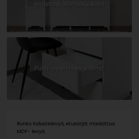
sisustuskokonaisuuksiin
Push-open mekanismit
Runko kalustelevyä, etusarjat maalattua
MDF- levyä