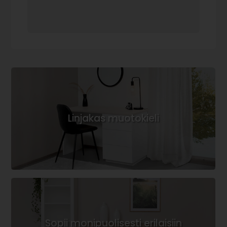
Linjakas muotokieli
Sopii monipuolisesti erilaisiin