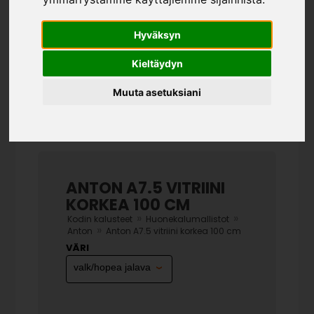
Hyväksyn
Kieltäydyn
Muuta asetuksiani
ANTON A7.5 VITRIINI
KORKEA 100 CM
»
»
Kodin kalusteet
Huonekalumallistot
»
Anton
Anton A7.5 vitriini korkea 100 cm
VÄRI