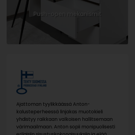
Push-open mekanismit
Ajattoman tyylikkäässä Anton-
kalusteperheessä linjakas muotokieli
yhdistyy raikkaan valkoisen hallitsemaan
värimaailmaan. Anton sopii monipuolisesti
erilaisiin sisustuskokonaisuuksiin ja elää