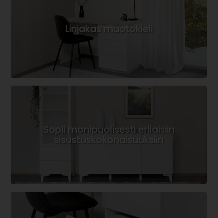
Linjakas muotokieli
Sopii monipuolisesti erilaisiin
sisustuskokonaisuuksiin