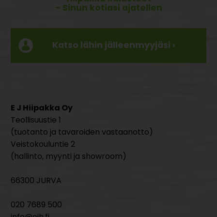
- Sinun kotiasi ajatellen
Katso lähin jälleenmyyjäsi ›
E J Hiipakka Oy
Teollisuustie 1
(tuotanto ja tavaroiden vastaanotto)
Veistokouluntie 2
(hallinto, myynti ja showroom)
66300 JURVA
020 7689 500
info@ejh.fi