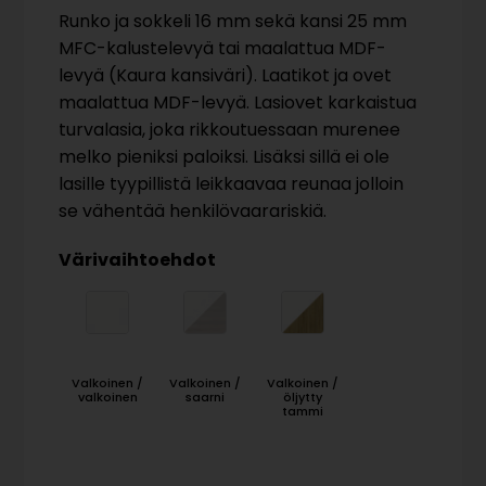
Runko ja sokkeli 16 mm sekä kansi 25 mm
MFC-kalustelevyä tai maalattua MDF-
levyä (Kaura kansiväri). Laatikot ja ovet
maalattua MDF-levyä. Lasiovet karkaistua
turvalasia, joka rikkoutuessaan murenee
melko pieniksi paloiksi. Lisäksi sillä ei ole
lasille tyypillistä leikkaavaa reunaa jolloin
se vähentää henkilövaarariskiä.
Värivaihtoehdot
Valkoinen /
Valkoinen /
Valkoinen /
valkoinen
saarni
öljytty
tammi