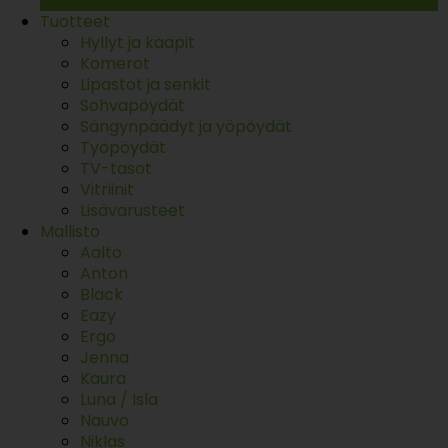
Tuotteet
Hyllyt ja kaapit
Komerot
Lipastot ja senkit
Sohvapöydät
Sängynpäädyt ja yöpöydät
Työpöydät
TV-tasot
Vitriinit
Lisävarusteet
Mallisto
Aalto
Anton
Black
Eazy
Ergo
Jenna
Kaura
Luna / Isla
Nauvo
Niklas