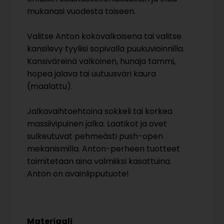
mukanasi vuodesta toiseen.
Valitse Anton kokovalkoisena tai valitse
kansilevy tyyliisi sopivalla puukuvioinnilla.
Kansiväreinä valkoinen, hunaja tammi,
hopea jalava tai uutuusväri kaura
(maalattu).
Jalkavaihtoehtoina sokkeli tai korkea
massiivipuinen jalka. Laatikot ja ovet
sulkeutuvat pehmeästi push-open
mekanismilla. Anton-perheen tuotteet
toimitetaan aina valmiiksi kasattuina.
Anton on avainlipputuote!
Materiaali