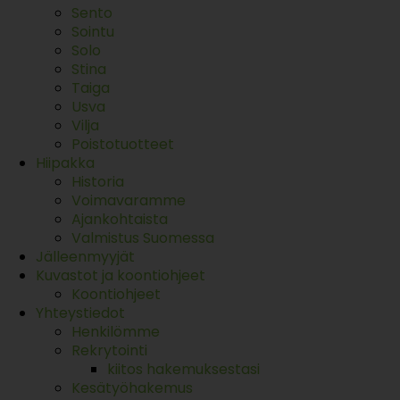
Sento
Sointu
Solo
Stina
Taiga
Usva
Vilja
Poistotuotteet
Hiipakka
Historia
Voimavaramme
Ajankohtaista
Valmistus Suomessa
Jälleenmyyjät
Kuvastot ja koontiohjeet
Koontiohjeet
Yhteystiedot
Henkilömme
Rekrytointi
kiitos hakemuksestasi
Kesätyöhakemus