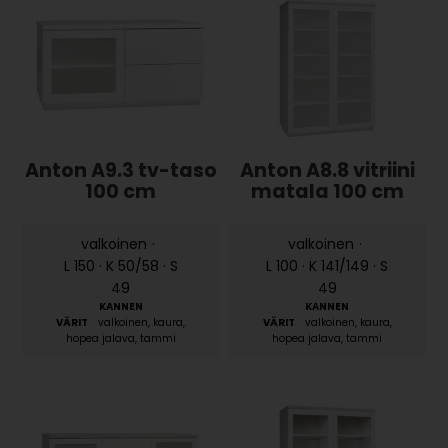
Anton A9.3 tv-taso
Anton A8.8 vitriini
100 cm
matala 100 cm
valkoinen
·
valkoinen
·
L 150 · K 50/58 · S
L 100 · K 141/149 · S
49
49
valkoinen, kaura,
valkoinen, kaura,
hopea jalava, tammi
hopea jalava, tammi