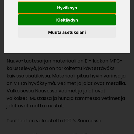
Hyväksyn
NAUVO
Kieltäydyn
Muuta asetuksiani
Nauvo kalusteiden pelkistetty muotokieli on aina
ajattoman tyylikäs ja kevyt.
Nauvo-tuotesarjan materiaali on E1- luokan MFC-
kalustelevyä, joka on tarkoitettu käytettäväksi
kuivissa sisätiloissa. Materiaali pitää hyvin värinsä ja
on VTT:n hyväksymä. Vetimet ja jalat ovat metallia.
Valkoisessa Nauvossa vetimet ja jalat ovat
valkoiset. Mustassa ja hunaja tammessa vetimet ja
jalat ovat matta mustat.
Tuotteet on valmistettu 100 % Suomessa.