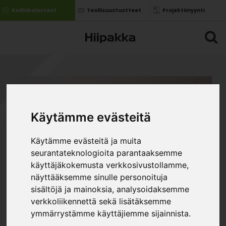
Kodinkalusteet
Teollisuustuotteet
Projektimyynti
Käytämme evästeitä
Käytämme evästeitä ja muita
seurantateknologioita parantaaksemme
käyttäjäkokemusta verkkosivustollamme,
näyttääksemme sinulle personoituja
sisältöjä ja mainoksia, analysoidaksemme
verkkoliikennettä sekä lisätäksemme
ymmärrystämme käyttäjiemme sijainnista.