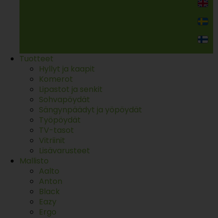
Kodin kalusteet
Tuotteet
Hyllyt ja kaapit
Komerot
Lipastot ja senkit
Sohvapöydät
Sängynpäädyt ja yöpöydät
Työpöydät
TV-tasot
Vitriinit
Lisävarusteet
Mallisto
Aalto
Anton
Black
Eazy
Ergo