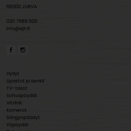
66300 JURVA
020 7689 500
info@ejh.fi
Hyllyt
Lipastot ja senkit
TV-tasot
Sohvapöydät
Vitriinit
Komerot
Sängynpäädyt
Yöpöydät