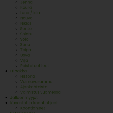
Jenna
Kaura
Luna / Isla
Nauvo
Niklas
Sento
Sointu
Solo
Stina
Taiga
Usva
Vilja
Poistotuotteet
Hiipakka
Historia
Voimavaramme
Ajankohtaista
Valmistus Suomessa
Jälleenmyyjät
Kuvastot ja koontiohjeet
Koontiohjeet