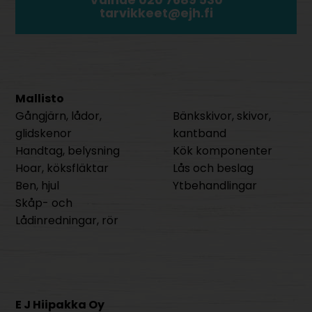
Vaihde 020 7689 530
tarvikkeet@ejh.fi
Mallisto
Gångjärn, lådor,
Bänkskivor, skivor,
glidskenor
kantband
Handtag, belysning
Kök komponenter
Hoar, köksfläktar
Lås och beslag
Ben, hjul
Ytbehandlingar
Skåp- och
Lådinredningar, rör
E J Hiipakka Oy