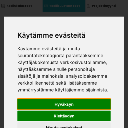
Kodinkalusteet
Teollisuustuotteet
Projektimyynti
Käytämme evästeitä
Käytämme evästeitä ja muita
seurantateknologioita parantaaksemme
käyttäjäkokemusta verkkosivustollamme,
näyttääksemme sinulle personoituja
sisältöjä ja mainoksia, analysoidaksemme
verkkoliikennettä sekä lisätäksemme
ymmärrystämme käyttäjiemme sijainnista.
Hyväksyn
Kieltäydyn
Muuta asetuksiani