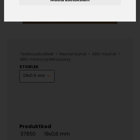
»
»
»
Teollisuustuotteet
Reunanauhat
ABS-nauhat
ABS-nauha pyökki puusyy
STORLEK
Produktkod
37850
19x0,6 mm