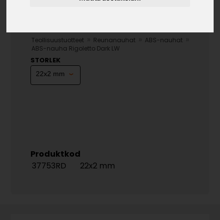
»
»
»
Teollisuustuotteet
Reunanauhat
ABS-nauhat
ABS-nauha Rigoletto Dark LW
STORLEK
Produktkod
37753RD
22x2 mm