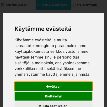
Kodinkalusteet
Teollisuustuotteet
Projektimyynti
Käytämme evästeitä
Käytämme evästeitä ja muita
seurantateknologioita parantaaksemme
käyttäjäkokemusta verkkosivustollamme,
näyttääksemme sinulle personoituja
sisältöjä ja mainoksia, analysoidaksemme
verkkoliikennettä sekä lisätäksemme
ymmärrystämme käyttäjiemme sijainnista.
Hyväksyn
Kieltäydyn
Muuta asetuksiani