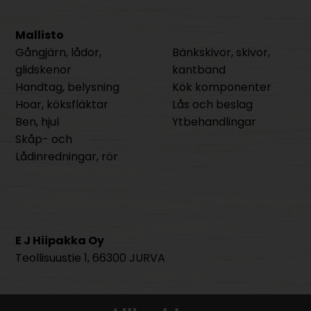
Mallisto
Gångjärn, lådor,
Bänkskivor, skivor,
glidskenor
kantband
Handtag, belysning
Kök komponenter
Hoar, köksfläktar
Lås och beslag
Ben, hjul
Ytbehandlingar
Skåp- och
Lådinredningar, rör
E J Hiipakka Oy
Teollisuustie 1, 66300 JURVA