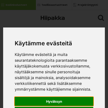
Kodinkalusteet
Teollisuustuotteet
Projektimyynti
Käytämme evästeitä
Käytämme evästeitä ja muita
seurantateknologioita parantaaksemme
käyttäjäkokemusta verkkosivustollamme,
näyttääksemme sinulle personoituja
sisältöjä ja mainoksia, analysoidaksemme
verkkoliikennettä sekä lisätäksemme
ymmärrystämme käyttäjiemme sijainnista.
Hyväksyn