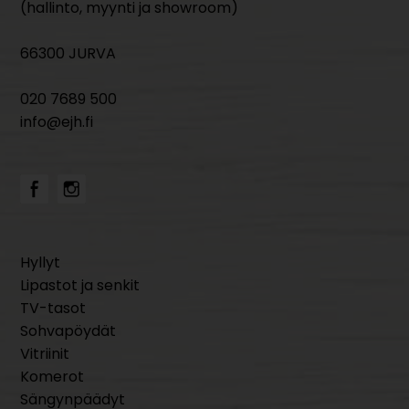
(hallinto, myynti ja showroom)
66300 JURVA
020 7689 500
info@ejh.fi
Hyllyt
Lipastot ja senkit
TV-tasot
Sohvapöydät
Vitriinit
Komerot
Sängynpäädyt