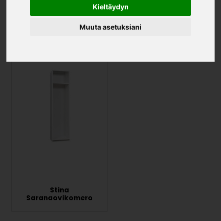
Kieltäydyn
Eazy komero
Stina Liukuovikomero
Muuta asetuksiani
Stina
Saranaovikomero