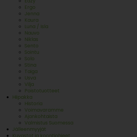
Eazy
Ergo
Jenna
Kaura
Luna / Isla
Nauvo
Niklas
Sento
Sointu
Solo
Stina
Taiga
Usva
Vilja
Poistotuotteet
Hiipakka
Historia
Voimavaramme
Ajankohtaista
Valmistus Suomessa
Jälleenmyyjät
Kuvastot ja koontiohjeet