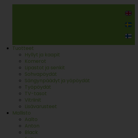
Kodin kalusteet
Tuotteet
Hyllyt ja kaapit
Komerot
Lipastot ja senkit
Sohvapöydät
Sängynpäädyt ja yöpöydät
Työpöydät
TV-tasot
Vitriinit
Lisävarusteet
Mallisto
Aalto
Anton
Black