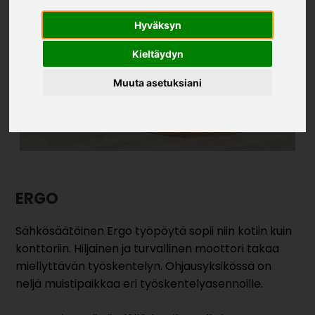
Hyväksyn
Kieltäydyn
Muuta asetuksiani
ERGO
Sähkösäätöinen Ergo työpöytä sopii niin kotiin kuin
konttoriin. Hiljainen ja turvallinen moottori takaa
miellyttävän työskentelyn. Ohjausyksikössä on
neljä muistipaikkaa eri työskentelyasennoille.