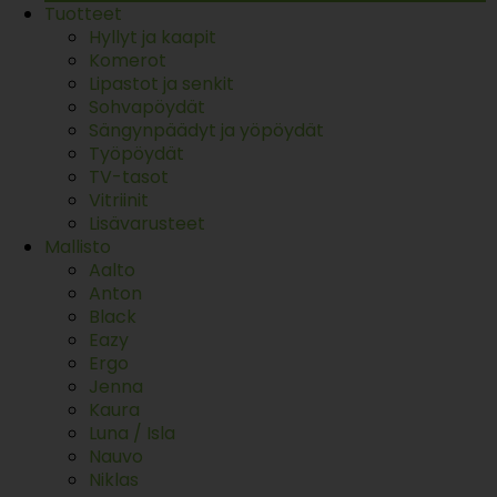
Tuotteet
Hyllyt ja kaapit
Komerot
Lipastot ja senkit
Sohvapöydät
Sängynpäädyt ja yöpöydät
Työpöydät
TV-tasot
Vitriinit
Lisävarusteet
Mallisto
Aalto
Anton
Black
Eazy
Ergo
Jenna
Kaura
Luna / Isla
Nauvo
Niklas