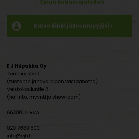
- Sinun kotiasi ajatellen
Katso lähin jälleenmyyjäsi ›
E J Hiipakka Oy
Teollisuustie 1
(tuotanto ja tavaroiden vastaanotto)
Veistokouluntie 2
(hallinto, myynti ja showroom)
66300 JURVA
020 7689 500
info@ejh.fi