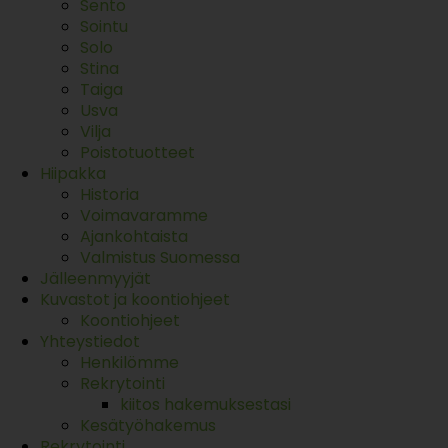
Sento
Sointu
Solo
Stina
Taiga
Usva
Vilja
Poistotuotteet
Hiipakka
Historia
Voimavaramme
Ajankohtaista
Valmistus Suomessa
Jälleenmyyjät
Kuvastot ja koontiohjeet
Koontiohjeet
Yhteystiedot
Henkilömme
Rekrytointi
kiitos hakemuksestasi
Kesätyöhakemus
Rekrytointi