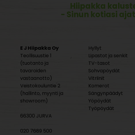
Hiipakka kalust
- Sinun kotiasi aja
E J Hiipakka Oy
Hyllyt
Teollisuustie 1
Lipastot ja senkit
(tuotanto ja
TV-tasot
tavaroiden
Sohvapöydät
vastaanotto)
Vitriinit
Veistokouluntie 2
Komerot
(hallinto, myynti ja
Sängynpäädyt
showroom)
Yöpöydät
Työpöydät
66300 JURVA
020 7689 500