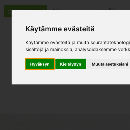
Kodinkalusteet
Teollisuustuotteet
Projek
Käytämme evästeitä
Mallistot
Käytämme evästeitä ja muita seurantateknolog
sisältöjä ja mainoksia, analysoidaksemme verk
Hyväksyn
Kieltäydyn
Muuta asetuksiani
ASIAKASTARJOUKSET