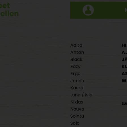
eet
tellen
Aalto
HI
Anton
A
Black
J
Eazy
K
Ergo
A
Jenna
W
Kaura
Luna / Isla
Niklas
Nauvo
Sointu
Solo