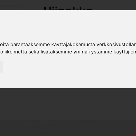
timyynti
Tuotteet
Jälleenmyyjät
Kuvast
ioita parantaaksemme käyttäjäkokemusta verkkosivustolla
koliikennettä sekä lisätäksemme ymmärrystämme käyttäjiem