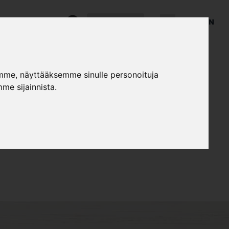
Yrityksille
FI
SE
EN
ot & ohjeet
Asiakaspalvelu
mme, näyttääksemme sinulle personoituja
me sijainnista.