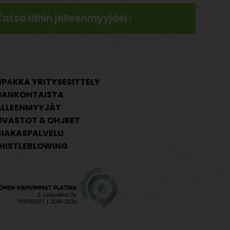
Katso lähin jälleenmyyjäsi ›
IPAKKA YRITYSESITTELY
JANKOHTAISTA
ÄLLEENMYYJÄT
UVASTOT & OHJEET
SIAKASPALVELU
HISTLEBLOWING