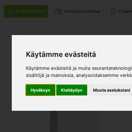
Kodinkalusteet
Teollisuustuotteet
Projek
Mallistot
Käytämme evästeitä
Käytämme evästeitä ja muita seurantateknolog
sisältöjä ja mainoksia, analysoidaksemme verk
Hyväksyn
Kieltäydyn
Muuta asetuksiani