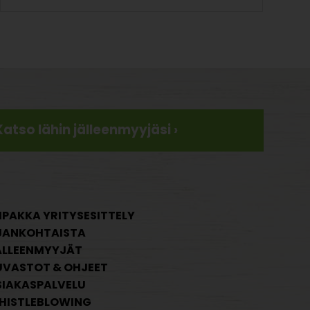
Katso lähin jälleenmyyjäsi ›
IPAKKA YRITYSESITTELY
JANKOHTAISTA
ÄLLEENMYYJÄT
UVASTOT & OHJEET
SIAKASPALVELU
HISTLEBLOWING