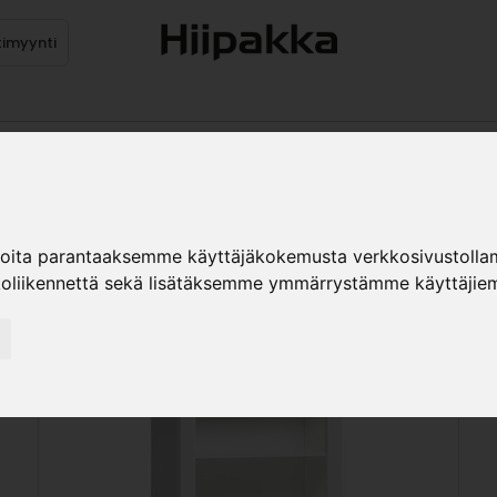
timyynti
Tuotteet
Jälleenmyyjät
Kuvast
ioita parantaaksemme käyttäjäkokemusta verkkosivustolla
koliikennettä sekä lisätäksemme ymmärrystämme käyttäjiem