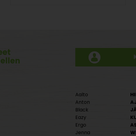
eet
tellen
Aalto
HI
Anton
A
Black
J
Eazy
K
Ergo
A
Jenna
W