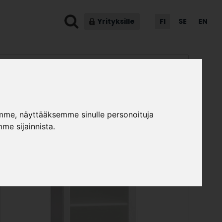
Yrityksille
FI
SE
EN
ot & ohjeet
Asiakaspalvelu
mme, näyttääksemme sinulle personoituja
me sijainnista.