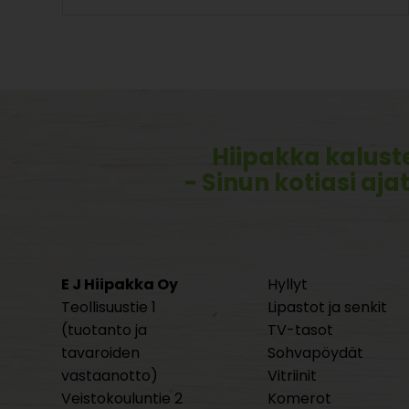
Hiipakka kalust
- Sinun kotiasi aja
E J Hiipakka Oy
Hyllyt
Teollisuustie 1
Lipastot ja senkit
(tuotanto ja
TV-tasot
tavaroiden
Sohvapöydät
vastaanotto)
Vitriinit
Veistokouluntie 2
Komerot