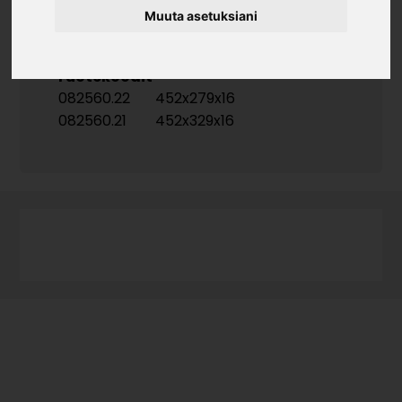
Muuta asetuksiani
Tuotekoodit
082560.22
452x279x16
082560.21
452x329x16