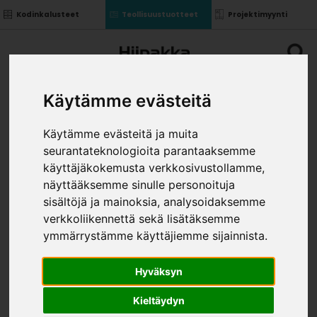
Kodinkalusteet
Teollisuustuotteet
Projektimyynti
Käytämme evästeitä
Käytämme evästeitä ja muita
seurantateknologioita parantaaksemme
PURE BOX POHJA L500/S350
käyttäjäkokemusta verkkosivustollamme,
AUKKOON 468
näyttääksemme sinulle personoituja
»
»
sisältöjä ja mainoksia, analysoidaksemme
Teollisuustuotteet
Kalusterungot ja ovet
»
Irtokomponentit
Pure box pohja L500/S350
verkkoliikennettä sekä lisätäksemme
aukkoon 468
ymmärrystämme käyttäjiemme sijainnista.
KOKO
Hyväksyn
Kieltäydyn