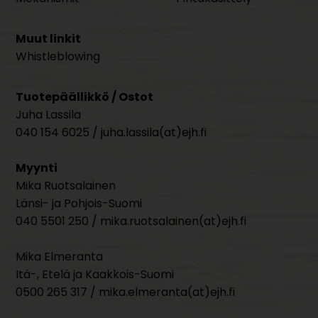
Muut linkit
Whistleblowing
Tuotepäällikkö / Ostot
Juha Lassila
040 154 6025 / juha.lassila(at)ejh.fi
Myynti
Mika Ruotsalainen
Länsi- ja Pohjois-Suomi
040 5501 250 / mika.ruotsalainen(at)ejh.fi
Mika Elmeranta
Itä-, Etelä ja Kaakkois-Suomi
0500 265 317 / mika.elmeranta(at)ejh.fi