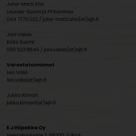
Juha-Matti Aho
Lounais-Suomi ja Pirkanmaa
044 7170 022 / juha-matti.aho(at)ejh.fi
Jani Vainio
Koko Suomi
050 523 8845 / jani.vainio(at)ejh.fi
Varastotoiminnot
Leo Väliä
leo.valia(at)ejh.fi
Jukka Kinnari
jukka.kinnari(at)ejh.fi
E J Hiipakka Oy
Veistokouluntie 2, 66300 JURVA