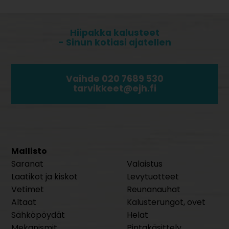
Hiipakka kalusteet
- Sinun kotiasi ajatellen
Vaihde 020 7689 530
tarvikkeet@ejh.fi
Mallisto
Saranat
Valaistus
Laatikot ja kiskot
Levytuotteet
Vetimet
Reunanauhat
Altaat
Kalusterungot, ovet
Sähköpöydät
Helat
Mekanismit
Pintakäsittely