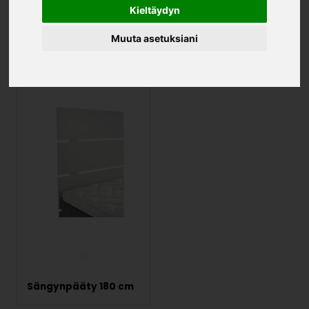
Kieltäydyn
Black yöpöytä
Sängynpääty 160 cm
Muuta asetuksiani
Sängynpääty 180 cm