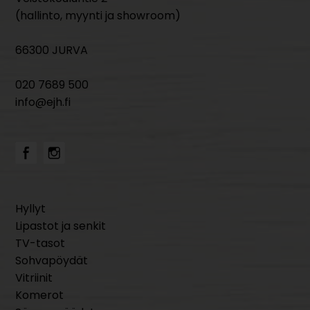
(hallinto, myynti ja showroom)
66300 JURVA
020 7689 500
info@ejh.fi
Hyllyt
Lipastot ja senkit
TV-tasot
Sohvapöydät
Vitriinit
Komerot