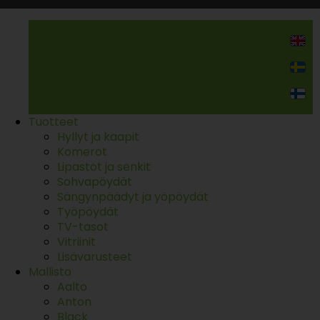
Kodin kalusteet
Tuotteet
Hyllyt ja kaapit
Komerot
Lipastot ja senkit
Sohvapöydät
Sängynpäädyt ja yöpöydät
Työpöydät
TV-tasot
Vitriinit
Lisävarusteet
Mallisto
Aalto
Anton
Black