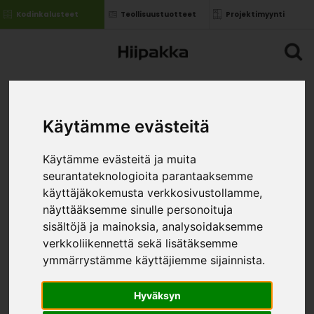
Kodinkalusteet
Teollisuustuotteet
Projektimyynti
Käytämme evästeitä
Käytämme evästeitä ja muita
seurantateknologioita parantaaksemme
käyttäjäkokemusta verkkosivustollamme,
näyttääksemme sinulle personoituja
sisältöjä ja mainoksia, analysoidaksemme
verkkoliikennettä sekä lisätäksemme
ymmärrystämme käyttäjiemme sijainnista.
Hyväksyn