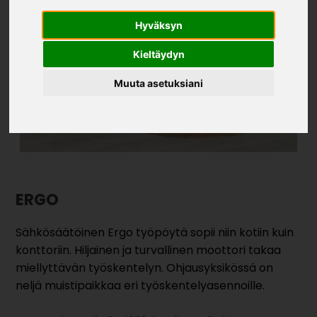
Hyväksyn
Kieltäydyn
Muuta asetuksiani
ERGO
Sähkösäätöinen Ergo työpöytä sopii niin kotiin kuin
konttoriin. Hiljainen ja turvallinen moottori takaa
miellyttävän työskentelyn. Ohjausyksikössä on
neljä muistipaikkaa eri työskentelyasennoille.