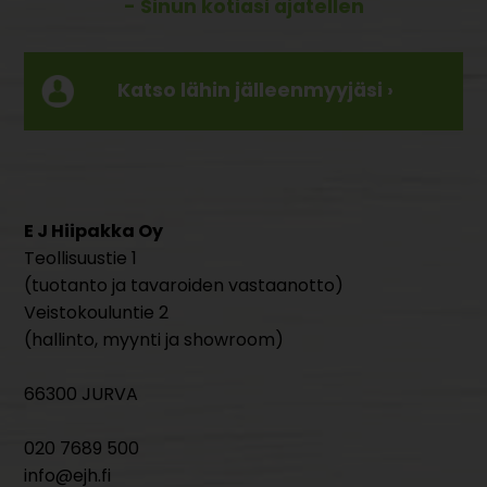
- Sinun kotiasi ajatellen
Katso lähin jälleenmyyjäsi ›
E J Hiipakka Oy
Teollisuustie 1
(tuotanto ja tavaroiden vastaanotto)
Veistokouluntie 2
(hallinto, myynti ja showroom)
66300 JURVA
020 7689 500
info@ejh.fi