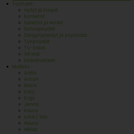
Tuotteet
Hyllyt ja kaapit
Komerot
Lipastot ja senkit
Sohvapöydät
Sängynpäädyt ja yöpöydät
Työpöydät
TV-tasot
Vitriinit
Lisävarusteet
Mallisto
Aalto
Anton
Black
Eazy
Ergo
Jenna
Kaura
Luna / Isla
Nauvo
Niklas