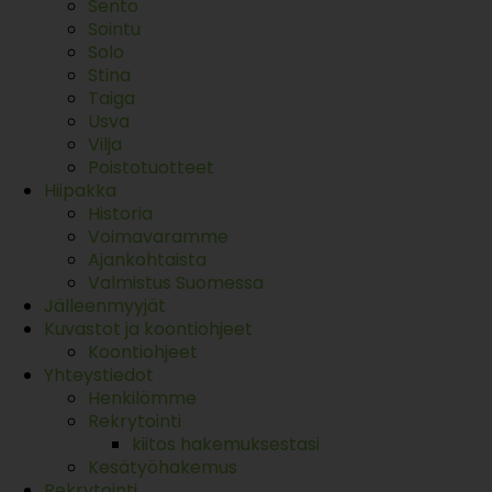
Sento
Sointu
Solo
Stina
Taiga
Usva
Vilja
Poistotuotteet
Hiipakka
Historia
Voimavaramme
Ajankohtaista
Valmistus Suomessa
Jälleenmyyjät
Kuvastot ja koontiohjeet
Koontiohjeet
Yhteystiedot
Henkilömme
Rekrytointi
kiitos hakemuksestasi
Kesätyöhakemus
Rekrytointi