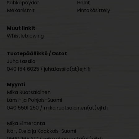
Sähköpöydät
Helat
Mekanismit
Pintakäsittely
Muut linkit
Whistleblowing
Tuotepäällikkö / Ostot
Juha Lassila
040 154 6025 / juha.lassila(at)ejh.fi
Myynti
Mika Ruotsalainen
Länsi- ja Pohjois-Suomi
040 5501 250 / mika.ruotsalainen(at)ejh.fi
Mika Elmeranta
Itä-, Etelä ja Kaakkois-Suomi
0500 265 317 / mika.elmeranta(at)ejh.fi