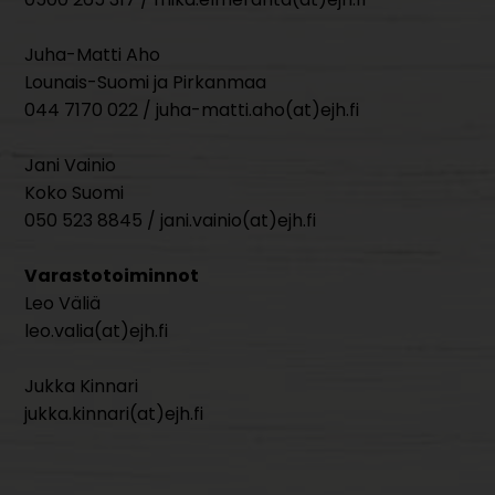
Juha-Matti Aho
Lounais-Suomi ja Pirkanmaa
044 7170 022 / juha-matti.aho(at)ejh.fi
Jani Vainio
Koko Suomi
050 523 8845 / jani.vainio(at)ejh.fi
Varastotoiminnot
Leo Väliä
leo.valia(at)ejh.fi
Jukka Kinnari
jukka.kinnari(at)ejh.fi