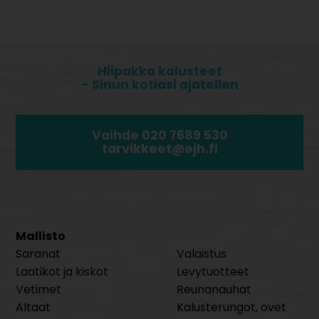
Hiipakka kalusteet
- Sinun kotiasi ajatellen
Vaihde 020 7689 530
tarvikkeet@ejh.fi
Mallisto
Saranat
Valaistus
Laatikot ja kiskot
Levytuotteet
Vetimet
Reunanauhat
Altaat
Kalusterungot, ovet