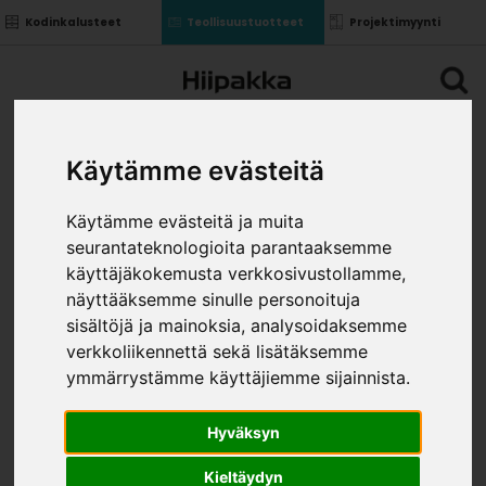
Kodinkalusteet
Teollisuustuotteet
Projektimyynti
Käytämme evästeitä
Käytämme evästeitä ja muita
seurantateknologioita parantaaksemme
käyttäjäkokemusta verkkosivustollamme,
näyttääksemme sinulle personoituja
sisältöjä ja mainoksia, analysoidaksemme
verkkoliikennettä sekä lisätäksemme
ymmärrystämme käyttäjiemme sijainnista.
Hyväksyn
Kieltäydyn