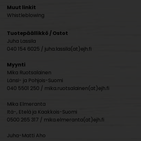
Muut linkit
Whistleblowing
Tuotepäällikkö / Ostot
Juha Lassila
040 154 6025 / juha.lassila(at)ejh.fi
Myynti
Mika Ruotsalainen
Länsi- ja Pohjois-Suomi
040 5501 250 / mika.ruotsalainen(at)ejh.fi
Mika Elmeranta
Itä-, Etelä ja Kaakkois-Suomi
0500 265 317 / mika.elmeranta(at)ejh.fi
Juha-Matti Aho