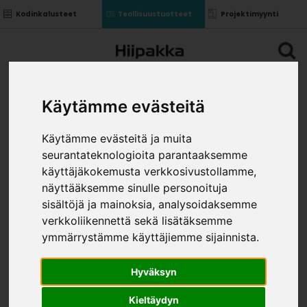
Kodinkalusteet
Teollisuustuotteet
Projektimyynti
Käytämme evästeitä
Käytämme evästeitä ja muita
seurantateknologioita parantaaksemme
käyttäjäkokemusta verkkosivustollamme,
näyttääksemme sinulle personoituja
sisältöjä ja mainoksia, analysoidaksemme
verkkoliikennettä sekä lisätäksemme
ymmärrystämme käyttäjiemme sijainnista.
Hyväksyn
Kieltäydyn