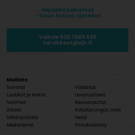
Hiipakka kalusteet
- Sinun kotiasi ajatellen
Vaihde 020 7689 530
tarvikkeet@ejh.fi
Mallisto
Saranat
Valaistus
Laatikot ja kiskot
Levytuotteet
Vetimet
Reunanauhat
Altaat
Kalusterungot, ovet
Sähköpöydät
Helat
Mekanismit
Pintakäsittely