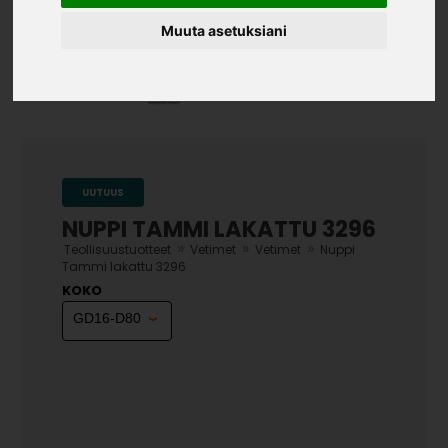
Muuta asetuksiani
UUTUUS
NUPPI TAMMI LAKATTU 3296
»
»
»
Teollisuustuotteet
Vetimet
Vetimet
Nuppi
Tammi lakattu 3296
KOKO