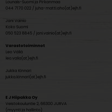
Lounais-Suomi ja Pirkanmaa
044 7170 022 / juha-matti.aho(at)ejh.fi
Jani Vainio
Koko Suomi
050 523 8845 / jani.vainio(at)ejh.fi
Varastotoiminnot
Leo Väliä
leo.valia(at)ejh.fi
Jukka Kinnari
jukka.kinnari(at)ejh.fi
E J Hiipakka Oy
Veistokouluntie 2, 66300 JURVA
(myynti ja hallinto)