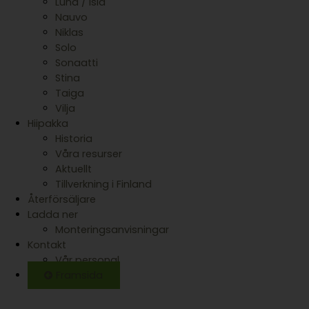
Luna / Isla
Nauvo
Niklas
Solo
Sonaatti
Stina
Taiga
Vilja
Hiipakka
Historia
Våra resurser
Aktuellt
Tillverkning i Finland
Återförsäljare
Ladda ner
Monteringsanvisningar
Kontakt
Vår personal
Framsida