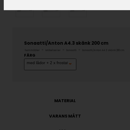
Sonaatti/Anton A4.3 skänk 200 cm
»
»
»
hemmöbler
Möbelserier
Sonaatti
Sonaatti/Anton A4.3 skänk 200 cm
FÄRG
MATERIAL
VARANS MÅTT