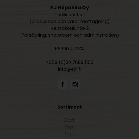
E J Hiipakka Oy
Teollisuustie 1
(produktion och varor mottagning)
Veistokouluntie 2
(försäljning, showroom och administration)
66300 JURVA
+358 (0)20 7689 500
info@ejh.fi
Sortiment
Black
Eazy
Ergo