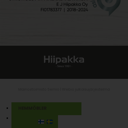
Mainostoimisto Semio |
Webio julkaisujärjestelmä
HEMMÖBLER