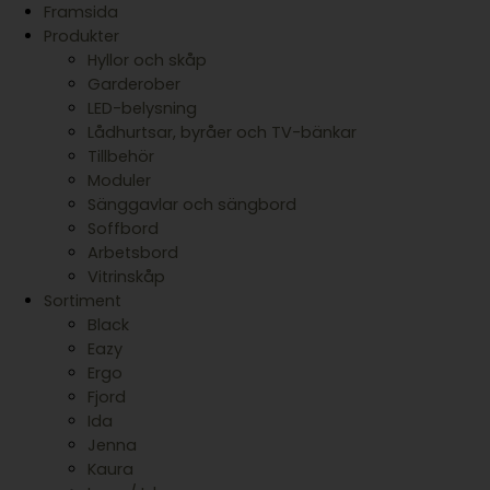
Framsida
Produkter
Hyllor och skåp
Garderober
LED-belysning
Lådhurtsar, byråer och TV-bänkar
Tillbehör
Moduler
Sänggavlar och sängbord
Soffbord
Arbetsbord
Vitrinskåp
Sortiment
Black
Eazy
Ergo
Fjord
Ida
Jenna
Kaura