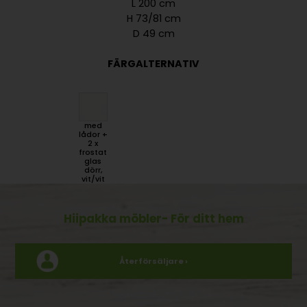
L 200 cm
H 73/81 cm
D 49 cm
FÄRGALTERNATIV
med
lådor +
2 x
frostat
glas
dörr,
vit/vit
Hiipakka möbler
- För ditt hem
Återförsäljare ›